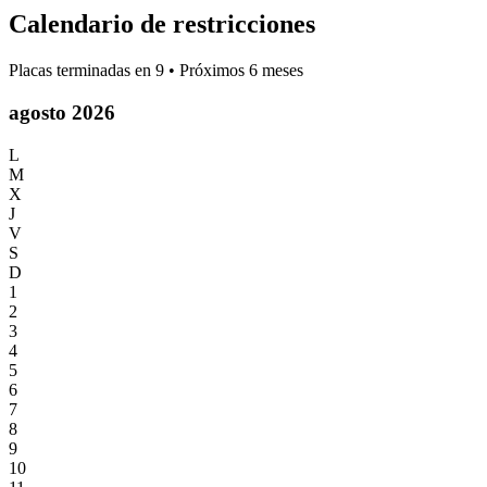
Calendario de restricciones
Placas terminadas en
9
• Próximos 6 meses
agosto 2026
L
M
X
J
V
S
D
1
2
3
4
5
6
7
8
9
10