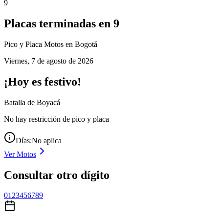
9
Placas terminadas en
9
Pico y Placa
Motos
en Bogotá
Viernes
,
7 de agosto de 2026
¡Hoy es festivo!
Batalla de Boyacá
No hay restricción de pico y placa
Días:
No aplica
Ver
Motos
Consultar otro dígito
0
1
2
3
4
5
6
7
8
9