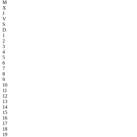
M
X
J
V
S
D
1
2
3
4
5
6
7
8
9
10
11
12
13
14
15
16
17
18
19