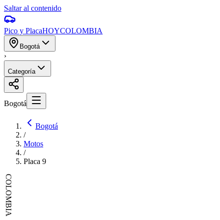
Saltar al contenido
Pico y Placa
HOY
COLOMBIA
Bogotá
›
Categoría
Bogotá
Bogotá
/
Motos
/
Placa
9
COLOMBIA