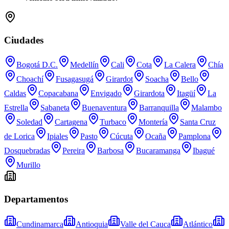
Ciudades
Bogotá D.C.
Medellín
Cali
Cota
La Calera
Chía
Choachí
Fusagasugá
Girardot
Soacha
Bello
Caldas
Copacabana
Envigado
Girardota
Itagüí
La
Estrella
Sabaneta
Buenaventura
Barranquilla
Malambo
Soledad
Cartagena
Turbaco
Montería
Santa Cruz
de Lorica
Ipiales
Pasto
Cúcuta
Ocaña
Pamplona
Dosquebradas
Pereira
Barbosa
Bucaramanga
Ibagué
Murillo
Departamentos
Cundinamarca
Antioquia
Valle del Cauca
Atlántico