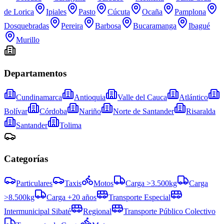
de Lorica
Ipiales
Pasto
Cúcuta
Ocaña
Pamplona
Dosquebradas
Pereira
Barbosa
Bucaramanga
Ibagué
Murillo
Departamentos
Cundinamarca
Antioquia
Valle del Cauca
Atlántico
Bolívar
Córdoba
Nariño
Norte de Santander
Risaralda
Santander
Tolima
Categorías
Particulares
Taxis
Motos
Carga >3.500kg
Carga
>8.500kg
Carga +20 años
Transporte Especial
Intermunicipal Sibaté
Regional
Transporte Público Colectivo