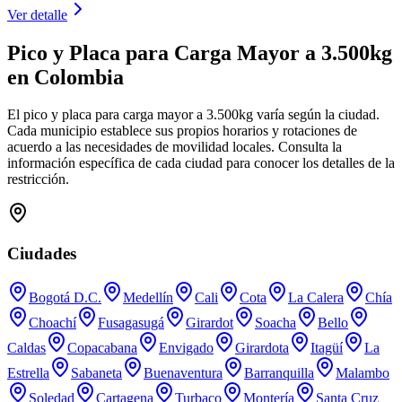
Ver detalle
Pico y Placa para
Carga Mayor a 3.500kg
en Colombia
El pico y placa para
carga mayor a 3.500kg
varía según la ciudad.
Cada municipio establece sus propios horarios y rotaciones de
acuerdo a las necesidades de movilidad locales. Consulta la
información específica de cada ciudad para conocer los detalles de la
restricción.
Ciudades
Bogotá D.C.
Medellín
Cali
Cota
La Calera
Chía
Choachí
Fusagasugá
Girardot
Soacha
Bello
Caldas
Copacabana
Envigado
Girardota
Itagüí
La
Estrella
Sabaneta
Buenaventura
Barranquilla
Malambo
Soledad
Cartagena
Turbaco
Montería
Santa Cruz