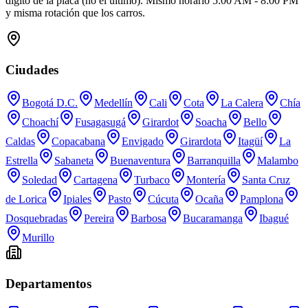
dígito de la placa (no el último). Mismo horario 5:00 AM - 8:00 PM
y misma rotación que los carros.
Ciudades
Bogotá D.C.
Medellín
Cali
Cota
La Calera
Chía
Choachí
Fusagasugá
Girardot
Soacha
Bello
Caldas
Copacabana
Envigado
Girardota
Itagüí
La
Estrella
Sabaneta
Buenaventura
Barranquilla
Malambo
Soledad
Cartagena
Turbaco
Montería
Santa Cruz
de Lorica
Ipiales
Pasto
Cúcuta
Ocaña
Pamplona
Dosquebradas
Pereira
Barbosa
Bucaramanga
Ibagué
Murillo
Departamentos