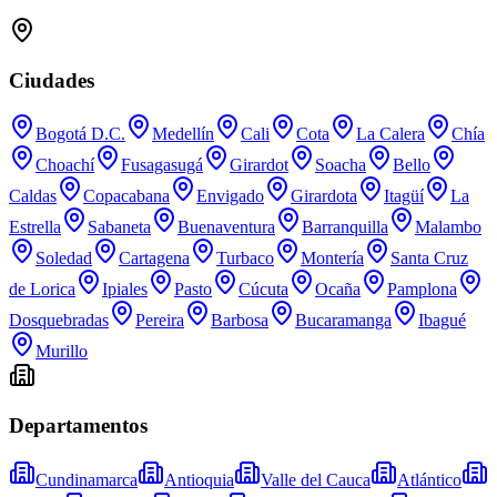
Ciudades
Bogotá D.C.
Medellín
Cali
Cota
La Calera
Chía
Choachí
Fusagasugá
Girardot
Soacha
Bello
Caldas
Copacabana
Envigado
Girardota
Itagüí
La
Estrella
Sabaneta
Buenaventura
Barranquilla
Malambo
Soledad
Cartagena
Turbaco
Montería
Santa Cruz
de Lorica
Ipiales
Pasto
Cúcuta
Ocaña
Pamplona
Dosquebradas
Pereira
Barbosa
Bucaramanga
Ibagué
Murillo
Departamentos
Cundinamarca
Antioquia
Valle del Cauca
Atlántico