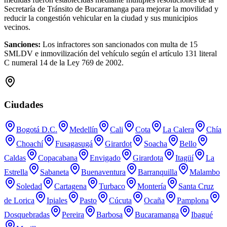
Secretaría de Tránsito de Bucaramanga para mejorar la movilidad y
reducir la congestión vehicular en la ciudad y sus municipios
vecinos.
Sanciones:
Los infractores son sancionados con multa de 15
SMLDV e inmovilización del vehículo según el artículo 131 literal
C numeral 14 de la Ley 769 de 2002.
Ciudades
Bogotá D.C.
Medellín
Cali
Cota
La Calera
Chía
Choachí
Fusagasugá
Girardot
Soacha
Bello
Caldas
Copacabana
Envigado
Girardota
Itagüí
La
Estrella
Sabaneta
Buenaventura
Barranquilla
Malambo
Soledad
Cartagena
Turbaco
Montería
Santa Cruz
de Lorica
Ipiales
Pasto
Cúcuta
Ocaña
Pamplona
Dosquebradas
Pereira
Barbosa
Bucaramanga
Ibagué