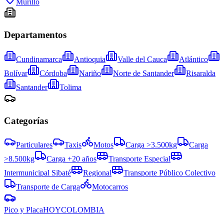
Murillo
Departamentos
Cundinamarca
Antioquia
Valle del Cauca
Atlántico
Bolívar
Córdoba
Nariño
Norte de Santander
Risaralda
Santander
Tolima
Categorías
Particulares
Taxis
Motos
Carga >3.500kg
Carga
>8.500kg
Carga +20 años
Transporte Especial
Intermunicipal Sibaté
Regional
Transporte Público Colectivo
Transporte de Carga
Motocarros
Pico y Placa
HOY
COLOMBIA