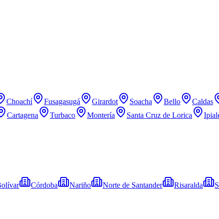
Choachí
Fusagasugá
Girardot
Soacha
Bello
Caldas
Cartagena
Turbaco
Montería
Santa Cruz de Lorica
Ipial
olívar
Córdoba
Nariño
Norte de Santander
Risaralda
S