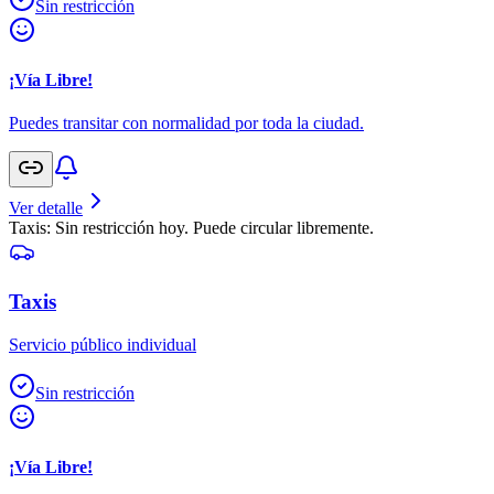
Sin restricción
¡Vía Libre!
Puedes transitar con normalidad por toda la ciudad.
Ver detalle
Taxis: Sin restricción hoy. Puede circular libremente.
Taxis
Servicio público individual
Sin restricción
¡Vía Libre!