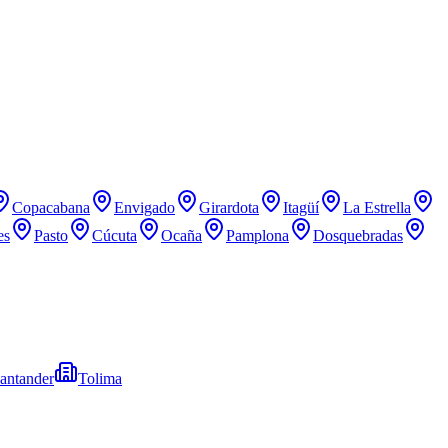
Copacabana
Envigado
Girardota
Itagüí
La Estrella
es
Pasto
Cúcuta
Ocaña
Pamplona
Dosquebradas
antander
Tolima