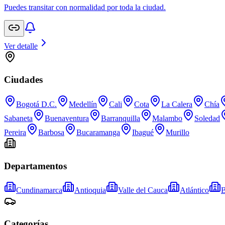
Puedes transitar con normalidad por toda la ciudad.
Ver detalle
Ciudades
Bogotá D.C.
Medellín
Cali
Cota
La Calera
Chía
Sabaneta
Buenaventura
Barranquilla
Malambo
Soledad
Pereira
Barbosa
Bucaramanga
Ibagué
Murillo
Departamentos
Cundinamarca
Antioquia
Valle del Cauca
Atlántico
B
Categorías