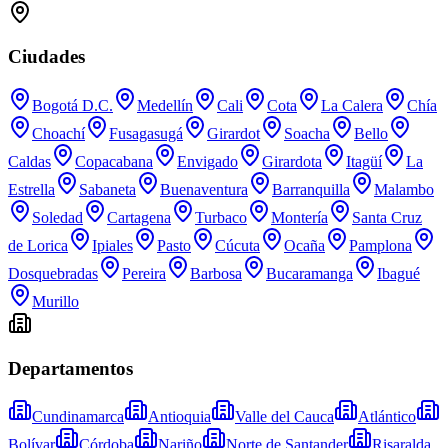
Ciudades
Bogotá D.C.
Medellín
Cali
Cota
La Calera
Chía
Choachí
Fusagasugá
Girardot
Soacha
Bello
Caldas
Copacabana
Envigado
Girardota
Itagüí
La
Estrella
Sabaneta
Buenaventura
Barranquilla
Malambo
Soledad
Cartagena
Turbaco
Montería
Santa Cruz
de Lorica
Ipiales
Pasto
Cúcuta
Ocaña
Pamplona
Dosquebradas
Pereira
Barbosa
Bucaramanga
Ibagué
Murillo
Departamentos
Cundinamarca
Antioquia
Valle del Cauca
Atlántico
Bolívar
Córdoba
Nariño
Norte de Santander
Risaralda