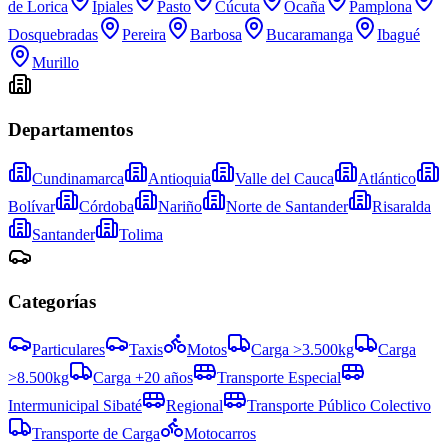
de Lorica
Ipiales
Pasto
Cúcuta
Ocaña
Pamplona
Dosquebradas
Pereira
Barbosa
Bucaramanga
Ibagué
Murillo
Departamentos
Cundinamarca
Antioquia
Valle del Cauca
Atlántico
Bolívar
Córdoba
Nariño
Norte de Santander
Risaralda
Santander
Tolima
Categorías
Particulares
Taxis
Motos
Carga >3.500kg
Carga
>8.500kg
Carga +20 años
Transporte Especial
Intermunicipal Sibaté
Regional
Transporte Público Colectivo
Transporte de Carga
Motocarros