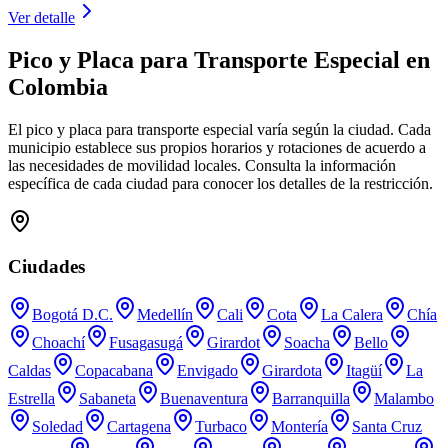
Ver detalle
Pico y Placa para
Transporte Especial
en
Colombia
El pico y placa para
transporte especial
varía según la ciudad. Cada
municipio establece sus propios horarios y rotaciones de acuerdo a
las necesidades de movilidad locales. Consulta la información
específica de cada ciudad para conocer los detalles de la restricción.
Ciudades
Bogotá D.C.
Medellín
Cali
Cota
La Calera
Chía
Choachí
Fusagasugá
Girardot
Soacha
Bello
Caldas
Copacabana
Envigado
Girardota
Itagüí
La
Estrella
Sabaneta
Buenaventura
Barranquilla
Malambo
Soledad
Cartagena
Turbaco
Montería
Santa Cruz