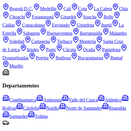
Bogotá D.C.
Medellín
Cali
Cota
La Calera
Chía
Choachí
Fusagasugá
Girardot
Soacha
Bello
Caldas
Copacabana
Envigado
Girardota
Itagüí
La
Estrella
Sabaneta
Buenaventura
Barranquilla
Malambo
Soledad
Cartagena
Turbaco
Montería
Santa Cruz
de Lorica
Ipiales
Pasto
Cúcuta
Ocaña
Pamplona
Dosquebradas
Pereira
Barbosa
Bucaramanga
Ibagué
Murillo
Departamentos
Cundinamarca
Antioquia
Valle del Cauca
Atlántico
Bolívar
Córdoba
Nariño
Norte de Santander
Risaralda
Santander
Tolima