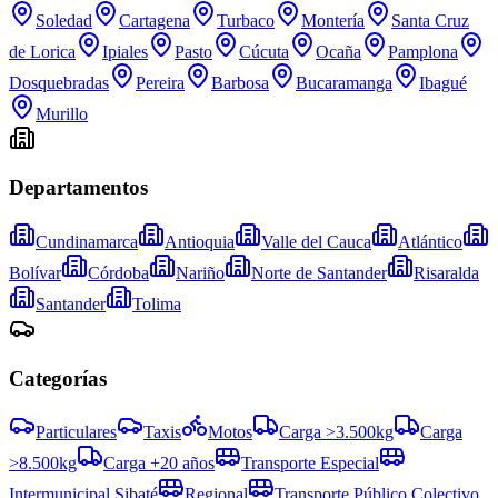
Soledad
Cartagena
Turbaco
Montería
Santa Cruz
de Lorica
Ipiales
Pasto
Cúcuta
Ocaña
Pamplona
Dosquebradas
Pereira
Barbosa
Bucaramanga
Ibagué
Murillo
Departamentos
Cundinamarca
Antioquia
Valle del Cauca
Atlántico
Bolívar
Córdoba
Nariño
Norte de Santander
Risaralda
Santander
Tolima
Categorías
Particulares
Taxis
Motos
Carga >3.500kg
Carga
>8.500kg
Carga +20 años
Transporte Especial
Intermunicipal Sibaté
Regional
Transporte Público Colectivo