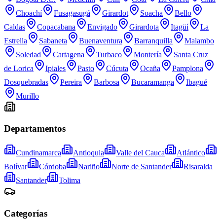
Choachí
Fusagasugá
Girardot
Soacha
Bello
Caldas
Copacabana
Envigado
Girardota
Itagüí
La
Estrella
Sabaneta
Buenaventura
Barranquilla
Malambo
Soledad
Cartagena
Turbaco
Montería
Santa Cruz
de Lorica
Ipiales
Pasto
Cúcuta
Ocaña
Pamplona
Dosquebradas
Pereira
Barbosa
Bucaramanga
Ibagué
Murillo
Departamentos
Cundinamarca
Antioquia
Valle del Cauca
Atlántico
Bolívar
Córdoba
Nariño
Norte de Santander
Risaralda
Santander
Tolima
Categorías