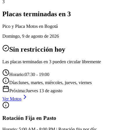
3
Placas terminadas en
3
Pico y Placa
Motos
en Bogotá
Domingo
,
9 de agosto de 2026
Sin restricción hoy
Las placas terminadas en
3
pueden circular libremente
Horario:
07:30 - 19:00
Días:
lunes, martes, miércoles, jueves, viernes
Próxima:
Jueves
13
de
agosto
Ver
Motos
Rotación Fija en Pasto
Horario: 5:00 AM - 8:00 PM | Rotación fija por día: