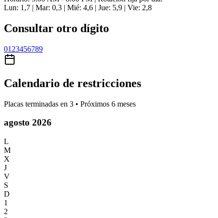
Lun: 1,7 | Mar: 0,3 | Mié: 4,6 | Jue: 5,9 | Vie: 2,8
Consultar otro dígito
0
1
2
3
4
5
6
7
8
9
Calendario de restricciones
Placas terminadas en
3
• Próximos 6 meses
agosto 2026
L
M
X
J
V
S
D
1
2