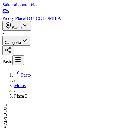
Saltar al contenido
Pico y Placa
HOY
COLOMBIA
Pasto
›
Categoría
Pasto
Pasto
/
Motos
/
Placa
3
COLOMBIA