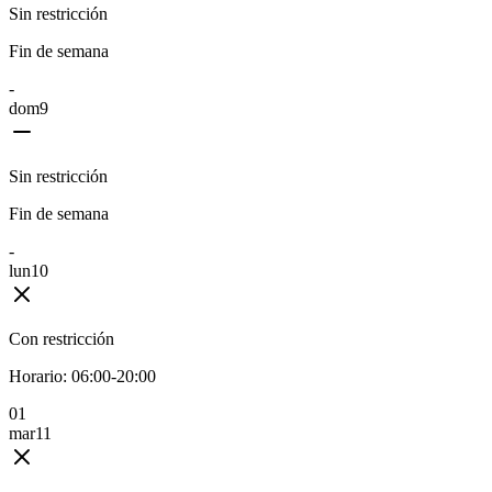
Sin restricción
Fin de semana
-
dom
9
Sin restricción
Fin de semana
-
lun
10
Con restricción
Horario:
06:00-20:00
0
1
mar
11