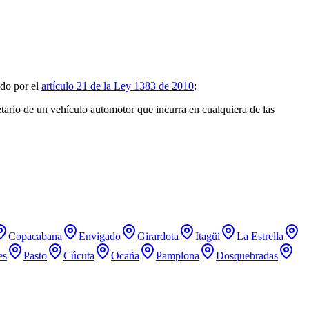
do por el
artículo 21 de la Ley 1383 de 2010
:
tario de un vehículo automotor que incurra en cualquiera de las
Copacabana
Envigado
Girardota
Itagüí
La Estrella
es
Pasto
Cúcuta
Ocaña
Pamplona
Dosquebradas