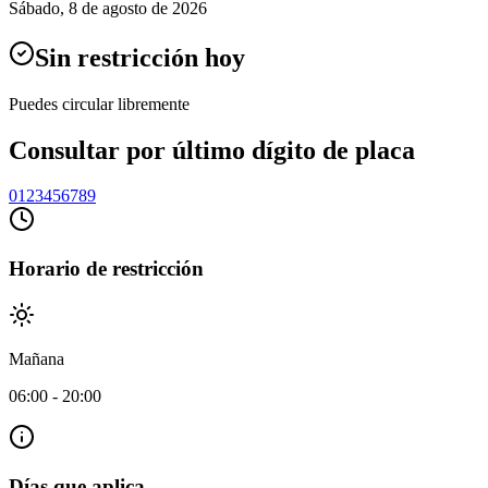
Sábado
,
8 de agosto de 2026
Sin restricción hoy
Puedes circular libremente
Consultar por último dígito de placa
0
1
2
3
4
5
6
7
8
9
Horario de restricción
Mañana
06:00
-
20:00
Días que aplica