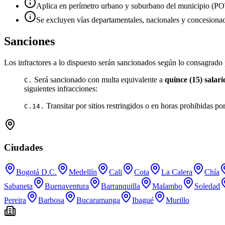
Aplica en perímetro urbano y suburbano del municipio (P
Se excluyen vías departamentales, nacionales y concesionad
Sanciones
Los infractores a lo dispuesto serán sancionados según lo consagrado 
Será sancionado con multa equivalente a
quince (15) salar
C.
siguientes infracciones:
Transitar por sitios restringidos o en horas prohibidas po
C.14.
Ciudades
Bogotá D.C.
Medellín
Cali
Cota
La Calera
Chía
Sabaneta
Buenaventura
Barranquilla
Malambo
Soledad
Pereira
Barbosa
Bucaramanga
Ibagué
Murillo