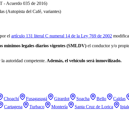
OT - Acuerdo 035 de 2016)
as (Autopista del Café, variantes)
por el
artículo 131 literal C numeral 14 de la Ley 769 de 2002
modifica
ios mínimos legales diarios vigentes (SMLDV)
el conductor y/o propie
r la autoridad competente.
Además, el vehículo será inmovilizado.
Choachí
Fusagasugá
Girardot
Soacha
Bello
Caldas
Cartagena
Turbaco
Montería
Santa Cruz de Lorica
Ipial