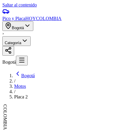
Saltar al contenido
Pico y Placa
HOY
COLOMBIA
Bogotá
›
Categoría
Bogotá
Bogotá
/
Motos
/
Placa
2
COLOMBIA