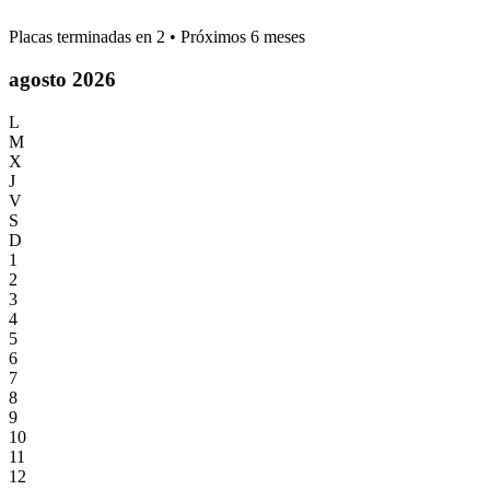
Placas terminadas en
2
• Próximos 6 meses
agosto 2026
L
M
X
J
V
S
D
1
2
3
4
5
6
7
8
9
10
11
12