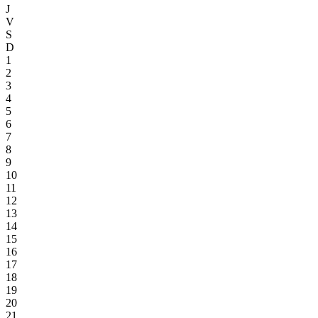
J
V
S
D
1
2
3
4
5
6
7
8
9
10
11
12
13
14
15
16
17
18
19
20
21