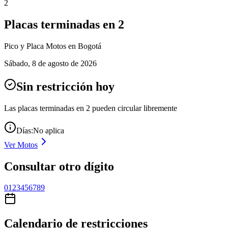
2
Placas terminadas en
2
Pico y Placa
Motos
en Bogotá
Sábado
,
8 de agosto de 2026
Sin restricción hoy
Las placas terminadas en
2
pueden circular libremente
Días:
No aplica
Ver
Motos
Consultar otro dígito
0
1
2
3
4
5
6
7
8
9
Calendario de restricciones