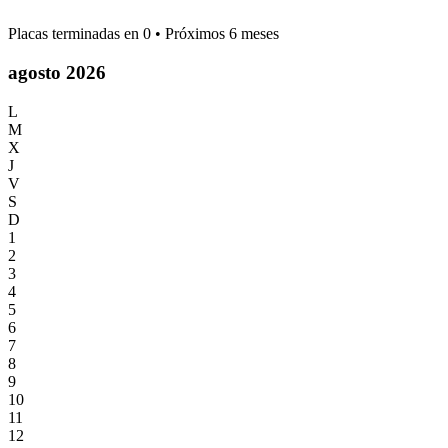
Placas terminadas en
0
• Próximos 6 meses
agosto 2026
L
M
X
J
V
S
D
1
2
3
4
5
6
7
8
9
10
11
12