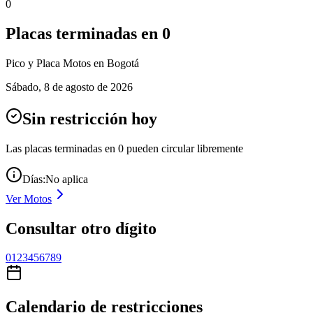
0
Placas terminadas en
0
Pico y Placa
Motos
en Bogotá
Sábado
,
8 de agosto de 2026
Sin restricción hoy
Las placas terminadas en
0
pueden circular libremente
Días:
No aplica
Ver
Motos
Consultar otro dígito
0
1
2
3
4
5
6
7
8
9
Calendario de restricciones