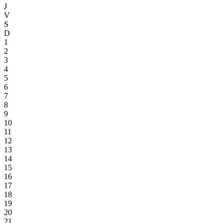
J
V
S
D
1
2
3
4
5
6
7
8
9
10
11
12
13
14
15
16
17
18
19
20
21