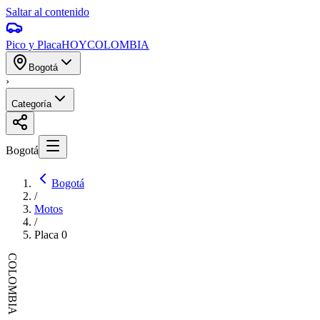
Saltar al contenido
Pico y Placa
HOY
COLOMBIA
Bogotá
›
Categoría
Bogotá
Bogotá
/
Motos
/
Placa
0
COLOMBIA