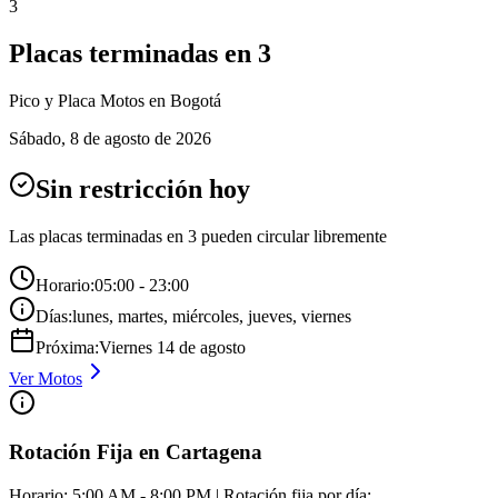
3
Placas terminadas en
3
Pico y Placa
Motos
en Bogotá
Sábado
,
8 de agosto de 2026
Sin restricción hoy
Las placas terminadas en
3
pueden circular libremente
Horario:
05:00 - 23:00
Días:
lunes, martes, miércoles, jueves, viernes
Próxima:
Viernes
14
de
agosto
Ver
Motos
Rotación Fija en Cartagena
Horario: 5:00 AM - 8:00 PM | Rotación fija por día: