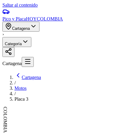
Saltar al contenido
Pico y Placa
HOY
COLOMBIA
Cartagena
›
Categoría
Cartagena
Cartagena
/
Motos
/
Placa
3
COLOMBIA