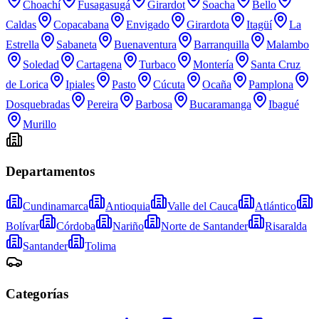
Choachí
Fusagasugá
Girardot
Soacha
Bello
Caldas
Copacabana
Envigado
Girardota
Itagüí
La
Estrella
Sabaneta
Buenaventura
Barranquilla
Malambo
Soledad
Cartagena
Turbaco
Montería
Santa Cruz
de Lorica
Ipiales
Pasto
Cúcuta
Ocaña
Pamplona
Dosquebradas
Pereira
Barbosa
Bucaramanga
Ibagué
Murillo
Departamentos
Cundinamarca
Antioquia
Valle del Cauca
Atlántico
Bolívar
Córdoba
Nariño
Norte de Santander
Risaralda
Santander
Tolima
Categorías