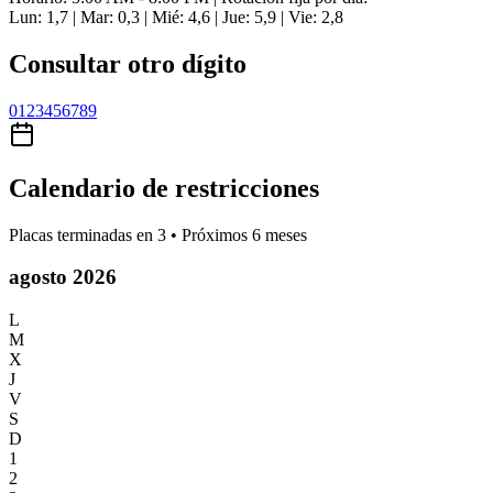
Lun: 1,7 | Mar: 0,3 | Mié: 4,6 | Jue: 5,9 | Vie: 2,8
Consultar otro dígito
0
1
2
3
4
5
6
7
8
9
Calendario de restricciones
Placas terminadas en
3
• Próximos 6 meses
agosto 2026
L
M
X
J
V
S
D
1
2