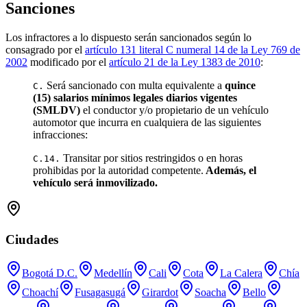
Sanciones
Los infractores a lo dispuesto serán sancionados según lo
consagrado por el
artículo 131 literal C numeral 14 de la Ley 769 de
2002
modificado por el
artículo 21 de la Ley 1383 de 2010
:
Será sancionado con multa equivalente a
quince
C.
(15) salarios mínimos legales diarios vigentes
(SMLDV)
el conductor y/o propietario de un vehículo
automotor que incurra en cualquiera de las siguientes
infracciones:
Transitar por sitios restringidos o en horas
C.14.
prohibidas por la autoridad competente.
Además, el
vehículo será inmovilizado.
Ciudades
Bogotá D.C.
Medellín
Cali
Cota
La Calera
Chía
Choachí
Fusagasugá
Girardot
Soacha
Bello