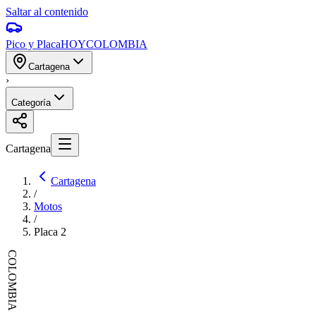
Saltar al contenido
Pico y Placa
HOY
COLOMBIA
Cartagena
›
Categoría
Cartagena
Cartagena
/
Motos
/
Placa
2
COLOMBIA