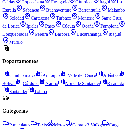
Caldas
Copacabana
Envigado
Girardota
Itagüí
La
Estrella
Sabaneta
Buenaventura
Barranquilla
Malambo
Soledad
Cartagena
Turbaco
Montería
Santa Cruz
de Lorica
Ipiales
Pasto
Cúcuta
Ocaña
Pamplona
Dosquebradas
Pereira
Barbosa
Bucaramanga
Ibagué
Murillo
Departamentos
Cundinamarca
Antioquia
Valle del Cauca
Atlántico
Bolívar
Córdoba
Nariño
Norte de Santander
Risaralda
Santander
Tolima
Categorías
Particulares
Taxis
Motos
Carga >3.500kg
Carga