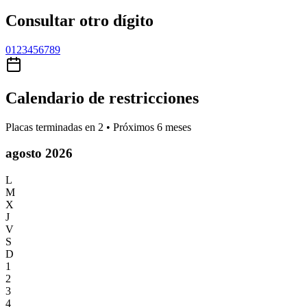
Consultar otro dígito
0
1
2
3
4
5
6
7
8
9
Calendario de restricciones
Placas terminadas en
2
• Próximos 6 meses
agosto 2026
L
M
X
J
V
S
D
1
2
3
4