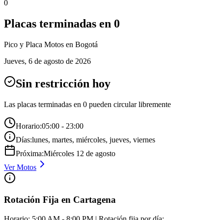
0
Placas terminadas en
0
Pico y Placa
Motos
en Bogotá
Jueves
,
6 de agosto de 2026
Sin restricción hoy
Las placas terminadas en
0
pueden circular libremente
Horario:
05:00 - 23:00
Días:
lunes, martes, miércoles, jueves, viernes
Próxima:
Miércoles
12
de
agosto
Ver
Motos
Rotación Fija en Cartagena
Horario: 5:00 AM - 8:00 PM | Rotación fija por día: