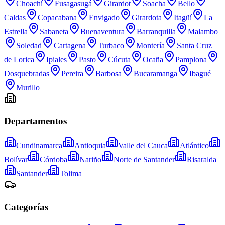
Choachí
Fusagasugá
Girardot
Soacha
Bello
Caldas
Copacabana
Envigado
Girardota
Itagüí
La
Estrella
Sabaneta
Buenaventura
Barranquilla
Malambo
Soledad
Cartagena
Turbaco
Montería
Santa Cruz
de Lorica
Ipiales
Pasto
Cúcuta
Ocaña
Pamplona
Dosquebradas
Pereira
Barbosa
Bucaramanga
Ibagué
Murillo
Departamentos
Cundinamarca
Antioquia
Valle del Cauca
Atlántico
Bolívar
Córdoba
Nariño
Norte de Santander
Risaralda
Santander
Tolima
Categorías