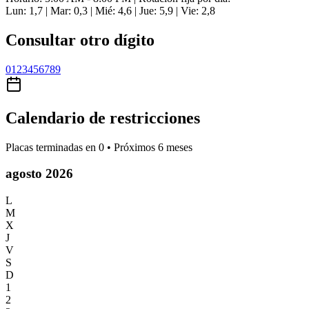
Lun: 1,7 | Mar: 0,3 | Mié: 4,6 | Jue: 5,9 | Vie: 2,8
Consultar otro dígito
0
1
2
3
4
5
6
7
8
9
Calendario de restricciones
Placas terminadas en
0
• Próximos 6 meses
agosto 2026
L
M
X
J
V
S
D
1
2