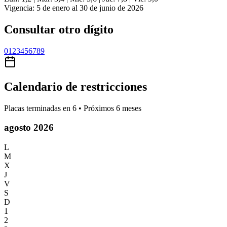
Vigencia: 5 de enero al 30 de junio de 2026
Consultar otro dígito
0
1
2
3
4
5
6
7
8
9
Calendario de restricciones
Placas terminadas en
6
• Próximos 6 meses
agosto 2026
L
M
X
J
V
S
D
1
2