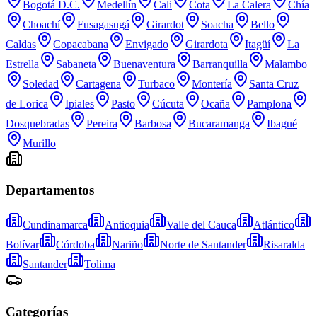
Bogotá D.C.
Medellín
Cali
Cota
La Calera
Chía
Choachí
Fusagasugá
Girardot
Soacha
Bello
Caldas
Copacabana
Envigado
Girardota
Itagüí
La
Estrella
Sabaneta
Buenaventura
Barranquilla
Malambo
Soledad
Cartagena
Turbaco
Montería
Santa Cruz
de Lorica
Ipiales
Pasto
Cúcuta
Ocaña
Pamplona
Dosquebradas
Pereira
Barbosa
Bucaramanga
Ibagué
Murillo
Departamentos
Cundinamarca
Antioquia
Valle del Cauca
Atlántico
Bolívar
Córdoba
Nariño
Norte de Santander
Risaralda
Santander
Tolima
Categorías