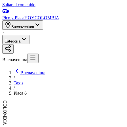
Saltar al contenido
Pico y Placa
HOY
COLOMBIA
Buenaventura
›
Categoría
Buenaventura
Buenaventura
/
Taxis
/
Placa
6
COLOMBIA