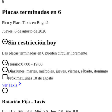
6
Placas terminadas en
6
Pico y Placa
Taxis
en Bogotá
Jueves
,
6 de agosto de 2026
Sin restricción hoy
Las placas terminadas en
6
pueden circular libremente
Horario:
07:00 - 19:00
Días:
lunes, martes, miércoles, jueves, viernes, sábado, domingo
Próxima:
Lunes
10
de
agosto
Ver
Taxis
Rotación Fija - Taxis
Lun: 1,2 | Mar: 3,4 | Mié: 5,6 | Jue: 7,8 | Vie: 9,0