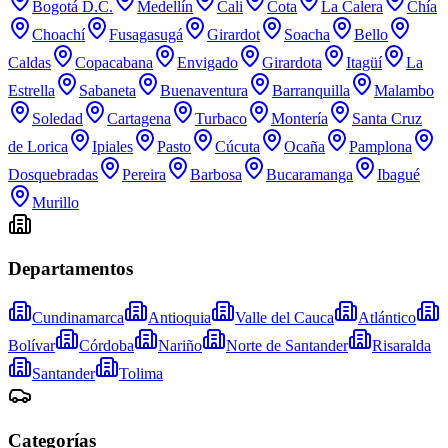
Bogotá D.C.
Medellín
Cali
Cota
La Calera
Chía
Choachí
Fusagasugá
Girardot
Soacha
Bello
Caldas
Copacabana
Envigado
Girardota
Itagüí
La
Estrella
Sabaneta
Buenaventura
Barranquilla
Malambo
Soledad
Cartagena
Turbaco
Montería
Santa Cruz
de Lorica
Ipiales
Pasto
Cúcuta
Ocaña
Pamplona
Dosquebradas
Pereira
Barbosa
Bucaramanga
Ibagué
Murillo
Departamentos
Cundinamarca
Antioquia
Valle del Cauca
Atlántico
Bolívar
Córdoba
Nariño
Norte de Santander
Risaralda
Santander
Tolima
Categorías