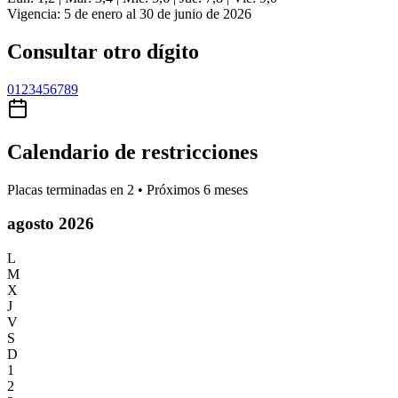
Vigencia: 5 de enero al 30 de junio de 2026
Consultar otro dígito
0
1
2
3
4
5
6
7
8
9
Calendario de restricciones
Placas terminadas en
2
• Próximos 6 meses
agosto 2026
L
M
X
J
V
S
D
1
2