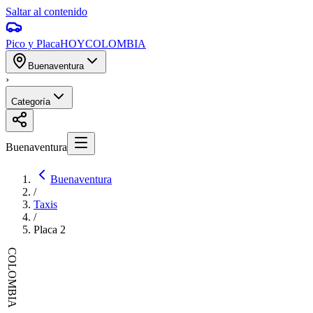
Saltar al contenido
Pico y Placa
HOY
COLOMBIA
Buenaventura
›
Categoría
Buenaventura
Buenaventura
/
Taxis
/
Placa
2
COLOMBIA