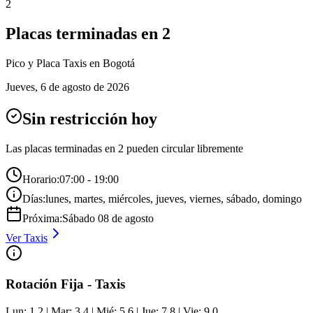
2
Placas terminadas en
2
Pico y Placa
Taxis
en Bogotá
Jueves
,
6 de agosto de 2026
Sin restricción hoy
Las placas terminadas en
2
pueden circular libremente
Horario:
07:00 - 19:00
Días:
lunes, martes, miércoles, jueves, viernes, sábado, domingo
Próxima:
Sábado
08
de
agosto
Ver
Taxis
Rotación Fija - Taxis
Lun: 1,2 | Mar: 3,4 | Mié: 5,6 | Jue: 7,8 | Vie: 9,0