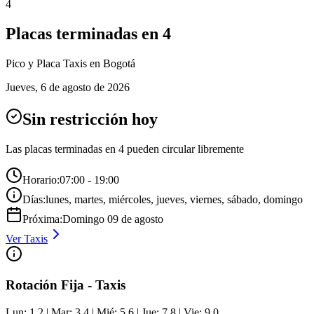
4
Placas terminadas en
4
Pico y Placa
Taxis
en Bogotá
Jueves
,
6 de agosto de 2026
Sin restricción hoy
Las placas terminadas en
4
pueden circular libremente
Horario:
07:00 - 19:00
Días:
lunes, martes, miércoles, jueves, viernes, sábado, domingo
Próxima:
Domingo
09
de
agosto
Ver
Taxis
Rotación Fija - Taxis
Lun: 1,2 | Mar: 3,4 | Mié: 5,6 | Jue: 7,8 | Vie: 9,0