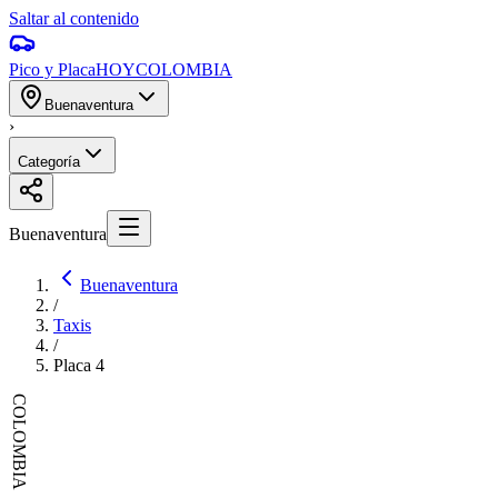
Saltar al contenido
Pico y Placa
HOY
COLOMBIA
Buenaventura
›
Categoría
Buenaventura
Buenaventura
/
Taxis
/
Placa
4
COLOMBIA