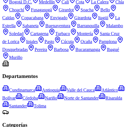
Bogotá D.C.
Medellín
Cali
Cota
La Calera
Chía
Choachí
Fusagasugá
Girardot
Soacha
Bello
Caldas
Copacabana
Envigado
Girardota
Itagüí
La
Estrella
Sabaneta
Buenaventura
Barranquilla
Malambo
Soledad
Cartagena
Turbaco
Montería
Santa Cruz
de Lorica
Ipiales
Pasto
Cúcuta
Ocaña
Pamplona
Dosquebradas
Pereira
Barbosa
Bucaramanga
Ibagué
Murillo
Departamentos
Cundinamarca
Antioquia
Valle del Cauca
Atlántico
Bolívar
Córdoba
Nariño
Norte de Santander
Risaralda
Santander
Tolima
Categorías