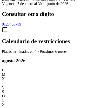
Vigencia: 5 de enero al 30 de junio de 2026
Consultar otro dígito
0
1
2
3
4
5
6
7
8
9
Calendario de restricciones
Placas terminadas en
4
• Próximos 6 meses
agosto 2026
L
M
X
J
V
S
D
1
2