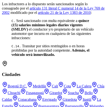
Los infractores a lo dispuesto serán sancionados según lo
consagrado por el
artículo 131 literal C numeral 14 de la Ley 769 de
2002
modificado por el
artículo 21 de la Ley 1383 de 2010
:
Será sancionado con multa equivalente a
quince
C.
(15) salarios mínimos legales diarios vigentes
(SMLDV)
el conductor y/o propietario de un vehículo
automotor que incurra en cualquiera de las siguientes
infracciones:
Transitar por sitios restringidos o en horas
C.14.
prohibidas por la autoridad competente.
Además, el
vehículo será inmovilizado.
Ciudades
Bogotá D.C.
Medellín
Cali
Cota
La Calera
Chía
Choachí
Fusagasugá
Girardot
Soacha
Bello
Caldas
Copacabana
Envigado
Girardota
Itagüí
La
Estrella
Sabaneta
Buenaventura
Barranquilla
Malambo