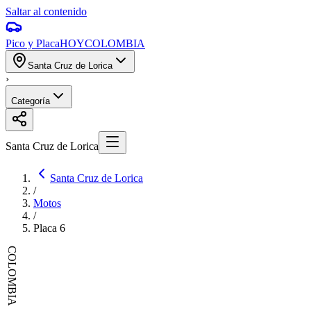
Saltar al contenido
Pico y Placa
HOY
COLOMBIA
Santa Cruz de Lorica
›
Categoría
Santa Cruz de Lorica
Santa Cruz de Lorica
/
Motos
/
Placa
6
COLOMBIA