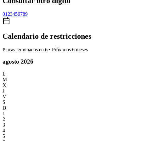
Consultar otro dígito
0
1
2
3
4
5
6
7
8
9
Calendario de restricciones
Placas terminadas en
6
• Próximos 6 meses
agosto 2026
L
M
X
J
V
S
D
1
2
3
4
5