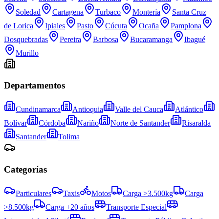
Soledad
Cartagena
Turbaco
Montería
Santa Cruz
de Lorica
Ipiales
Pasto
Cúcuta
Ocaña
Pamplona
Dosquebradas
Pereira
Barbosa
Bucaramanga
Ibagué
Murillo
Departamentos
Cundinamarca
Antioquia
Valle del Cauca
Atlántico
Bolívar
Córdoba
Nariño
Norte de Santander
Risaralda
Santander
Tolima
Categorías
Particulares
Taxis
Motos
Carga >3.500kg
Carga
>8.500kg
Carga +20 años
Transporte Especial