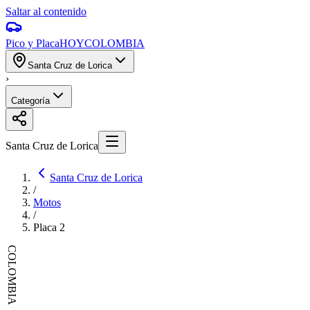
Saltar al contenido
Pico y Placa
HOY
COLOMBIA
Santa Cruz de Lorica
›
Categoría
Santa Cruz de Lorica
Santa Cruz de Lorica
/
Motos
/
Placa
2
COLOMBIA