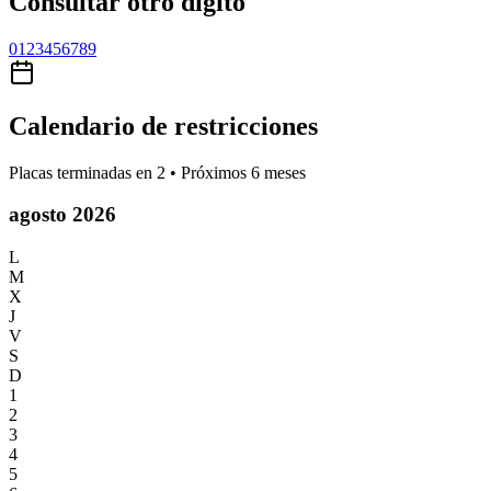
Consultar otro dígito
0
1
2
3
4
5
6
7
8
9
Calendario de restricciones
Placas terminadas en
2
• Próximos 6 meses
agosto 2026
L
M
X
J
V
S
D
1
2
3
4
5