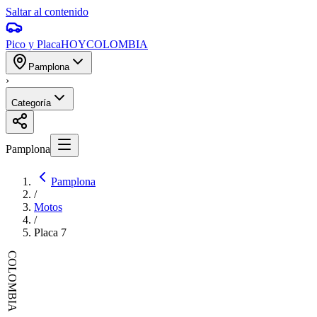
Saltar al contenido
Pico y Placa
HOY
COLOMBIA
Pamplona
›
Categoría
Pamplona
Pamplona
/
Motos
/
Placa
7
COLOMBIA