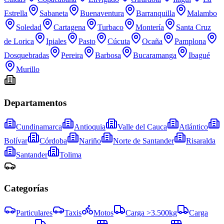
Estrella
Sabaneta
Buenaventura
Barranquilla
Malambo
Soledad
Cartagena
Turbaco
Montería
Santa Cruz
de Lorica
Ipiales
Pasto
Cúcuta
Ocaña
Pamplona
Dosquebradas
Pereira
Barbosa
Bucaramanga
Ibagué
Murillo
Departamentos
Cundinamarca
Antioquia
Valle del Cauca
Atlántico
Bolívar
Córdoba
Nariño
Norte de Santander
Risaralda
Santander
Tolima
Categorías
Particulares
Taxis
Motos
Carga >3.500kg
Carga