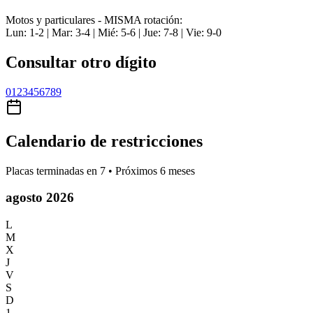
Motos y particulares - MISMA rotación:
Lun: 1-2 | Mar: 3-4 | Mié: 5-6 | Jue: 7-8 | Vie: 9-0
Consultar otro dígito
0
1
2
3
4
5
6
7
8
9
Calendario de restricciones
Placas terminadas en
7
• Próximos 6 meses
agosto 2026
L
M
X
J
V
S
D
1