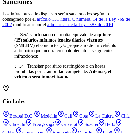
Sanciones
Los infractores a lo dispuesto serán sancionados según lo
consagrado por el
artículo 131 literal C numeral 14 de la Ley 769 de
2002
modificado por el
artículo 21 de la Ley 1383 de 2010
:
Será sancionado con multa equivalente a
quince
C.
(15) salarios mínimos legales diarios vigentes
(SMLDV)
el conductor y/o propietario de un vehículo
automotor que incurra en cualquiera de las siguientes
infracciones:
Transitar por sitios restringidos o en horas
C.14.
prohibidas por la autoridad competente.
Además, el
vehículo será inmovilizado.
Ciudades
Bogotá D.C.
Medellín
Cali
Cota
La Calera
Chía
Choachí
Fusagasugá
Girardot
Soacha
Bello
Caldas
Copacabana
Envigado
Girardota
Itagüí
La