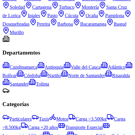
Soledad
Cartagena
Turbaco
Montería
Santa Cruz
de Lorica
Ipiales
Pasto
Cúcuta
Ocaña
Pamplona
Dosquebradas
Pereira
Barbosa
Bucaramanga
Ibagué
Murillo
Departamentos
Cundinamarca
Antioquia
Valle del Cauca
Atlántico
Bolívar
Córdoba
Nariño
Norte de Santander
Risaralda
Santander
Tolima
Categorías
Particulares
Taxis
Motos
Carga >3.500kg
Carga
>8.500kg
Carga +20 años
Transporte Especial