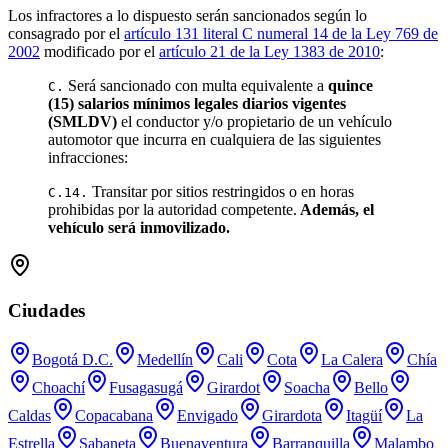
Los infractores a lo dispuesto serán sancionados según lo
consagrado por el
artículo 131 literal C numeral 14 de la Ley 769 de
2002
modificado por el
artículo 21 de la Ley 1383 de 2010
:
Será sancionado con multa equivalente a
quince
C.
(15) salarios mínimos legales diarios vigentes
(SMLDV)
el conductor y/o propietario de un vehículo
automotor que incurra en cualquiera de las siguientes
infracciones:
Transitar por sitios restringidos o en horas
C.14.
prohibidas por la autoridad competente.
Además, el
vehículo será inmovilizado.
Ciudades
Bogotá D.C.
Medellín
Cali
Cota
La Calera
Chía
Choachí
Fusagasugá
Girardot
Soacha
Bello
Caldas
Copacabana
Envigado
Girardota
Itagüí
La
Estrella
Sabaneta
Buenaventura
Barranquilla
Malambo