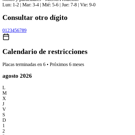
Lun: 1-2 | Mar: 3-4 | Mié: 5-6 | Jue: 7-8 | Vie: 9-0
Consultar otro dígito
0
1
2
3
4
5
6
7
8
9
Calendario de restricciones
Placas terminadas en
6
• Próximos 6 meses
agosto 2026
L
M
X
J
V
S
D
1
2