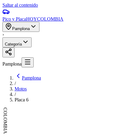
Saltar al contenido
Pico y Placa
HOY
COLOMBIA
Pamplona
›
Categoría
Pamplona
Pamplona
/
Motos
/
Placa
6
COLOMBIA