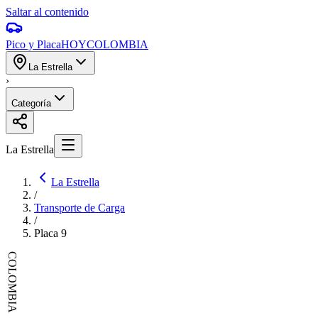
Saltar al contenido
Pico y Placa
HOY
COLOMBIA
La Estrella
›
Categoría
La Estrella
La Estrella
/
Transporte de Carga
/
Placa
9
COLOMBIA