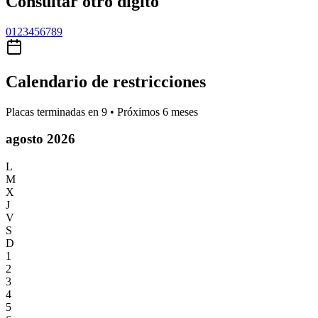
Consultar otro dígito
0
1
2
3
4
5
6
7
8
9
Calendario de restricciones
Placas terminadas en
9
• Próximos 6 meses
agosto 2026
L
M
X
J
V
S
D
1
2
3
4
5