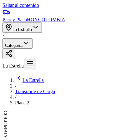
Saltar al contenido
Pico y Placa
HOY
COLOMBIA
La Estrella
›
Categoría
La Estrella
La Estrella
/
Transporte de Carga
/
Placa
2
COLOMBIA