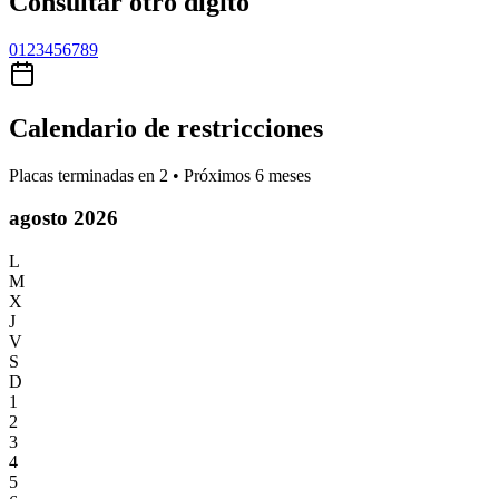
Consultar otro dígito
0
1
2
3
4
5
6
7
8
9
Calendario de restricciones
Placas terminadas en
2
• Próximos 6 meses
agosto 2026
L
M
X
J
V
S
D
1
2
3
4
5