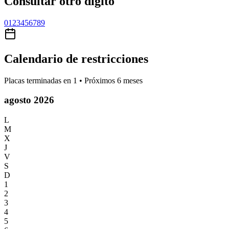
Consultar otro dígito
0
1
2
3
4
5
6
7
8
9
Calendario de restricciones
Placas terminadas en
1
• Próximos 6 meses
agosto 2026
L
M
X
J
V
S
D
1
2
3
4
5