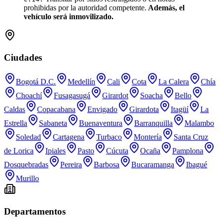
prohibidas por la autoridad competente.
Además, el
vehículo será inmovilizado.
Ciudades
Bogotá D.C.
Medellín
Cali
Cota
La Calera
Chía
Choachí
Fusagasugá
Girardot
Soacha
Bello
Caldas
Copacabana
Envigado
Girardota
Itagüí
La
Estrella
Sabaneta
Buenaventura
Barranquilla
Malambo
Soledad
Cartagena
Turbaco
Montería
Santa Cruz
de Lorica
Ipiales
Pasto
Cúcuta
Ocaña
Pamplona
Dosquebradas
Pereira
Barbosa
Bucaramanga
Ibagué
Murillo
Departamentos