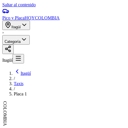
Saltar al contenido
Pico y Placa
HOY
COLOMBIA
Itagüí
›
Categoría
Itagüí
Itagüí
/
Taxis
/
Placa
1
COLOMBIA