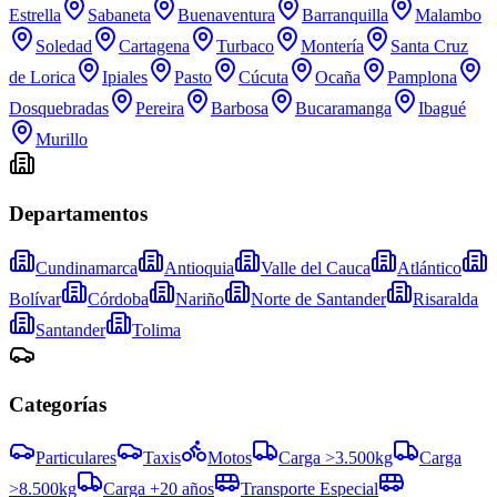
Estrella
Sabaneta
Buenaventura
Barranquilla
Malambo
Soledad
Cartagena
Turbaco
Montería
Santa Cruz
de Lorica
Ipiales
Pasto
Cúcuta
Ocaña
Pamplona
Dosquebradas
Pereira
Barbosa
Bucaramanga
Ibagué
Murillo
Departamentos
Cundinamarca
Antioquia
Valle del Cauca
Atlántico
Bolívar
Córdoba
Nariño
Norte de Santander
Risaralda
Santander
Tolima
Categorías
Particulares
Taxis
Motos
Carga >3.500kg
Carga
>8.500kg
Carga +20 años
Transporte Especial