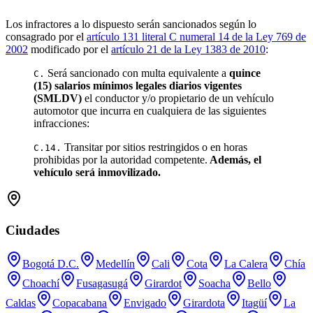
Los infractores a lo dispuesto serán sancionados según lo
consagrado por el
artículo 131 literal C numeral 14 de la Ley 769 de
2002
modificado por el
artículo 21 de la Ley 1383 de 2010
:
Será sancionado con multa equivalente a
quince
C.
(15) salarios mínimos legales diarios vigentes
(SMLDV)
el conductor y/o propietario de un vehículo
automotor que incurra en cualquiera de las siguientes
infracciones:
Transitar por sitios restringidos o en horas
C.14.
prohibidas por la autoridad competente.
Además, el
vehículo será inmovilizado.
Ciudades
Bogotá D.C.
Medellín
Cali
Cota
La Calera
Chía
Choachí
Fusagasugá
Girardot
Soacha
Bello
Caldas
Copacabana
Envigado
Girardota
Itagüí
La