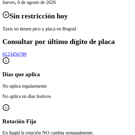
Jueves
,
6 de agosto de 2026
Sin restricción hoy
Taxis no tienen pico y placa en Bogotá
Consultar por último dígito de placa
0
1
2
3
4
5
6
7
8
9
Días que aplica
No aplica regularmente
No aplica en días festivos
Rotación Fija
En Itagüí la rotación NO cambia semanalmente: