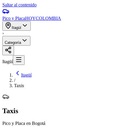
Saltar al contenido
Pico y Placa
HOY
COLOMBIA
Itagüí
›
Categoría
Itagüí
Itagüí
/
Taxis
Taxis
Pico y Placa en Bogotá