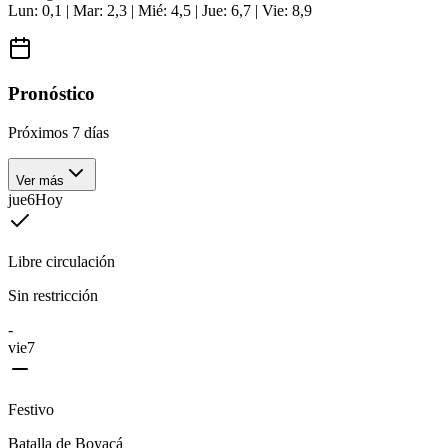
Lun: 0,1 | Mar: 2,3 | Mié: 4,5 | Jue: 6,7 | Vie: 8,9
Pronóstico
Próximos 7 días
Ver más
jue
6
Hoy
Libre circulación
Sin restricción
-
vie
7
Festivo
Batalla de Boyacá