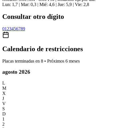
Lun: 1,7 | Mar: 0,3 | Mié: 4,6 | Jue: 5,9 | Vie: 2,8
Consultar otro dígito
0
1
2
3
4
5
6
7
8
9
Calendario de restricciones
Placas terminadas en
8
• Próximos 6 meses
agosto 2026
L
M
X
J
V
S
D
1
2