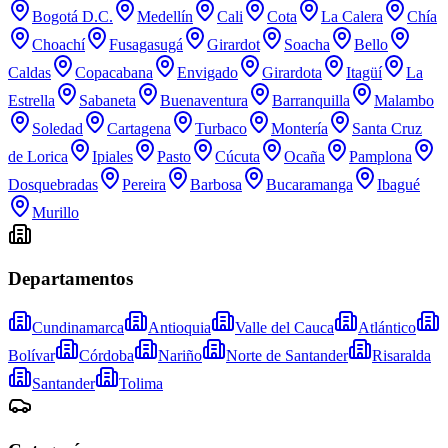
Bogotá D.C.
Medellín
Cali
Cota
La Calera
Chía
Choachí
Fusagasugá
Girardot
Soacha
Bello
Caldas
Copacabana
Envigado
Girardota
Itagüí
La
Estrella
Sabaneta
Buenaventura
Barranquilla
Malambo
Soledad
Cartagena
Turbaco
Montería
Santa Cruz
de Lorica
Ipiales
Pasto
Cúcuta
Ocaña
Pamplona
Dosquebradas
Pereira
Barbosa
Bucaramanga
Ibagué
Murillo
Departamentos
Cundinamarca
Antioquia
Valle del Cauca
Atlántico
Bolívar
Córdoba
Nariño
Norte de Santander
Risaralda
Santander
Tolima