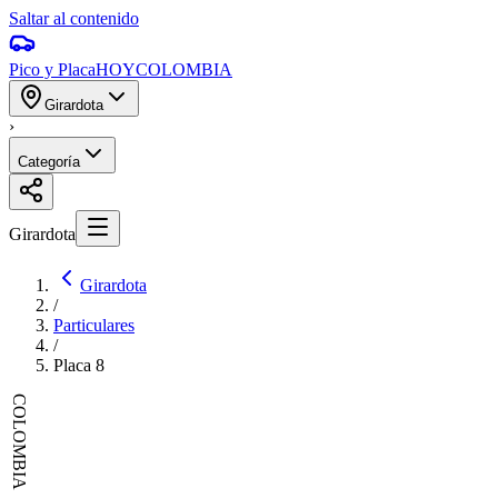
Saltar al contenido
Pico y Placa
HOY
COLOMBIA
Girardota
›
Categoría
Girardota
Girardota
/
Particulares
/
Placa
8
COLOMBIA