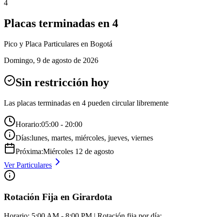
4
Placas terminadas en
4
Pico y Placa
Particulares
en Bogotá
Domingo
,
9 de agosto de 2026
Sin restricción hoy
Las placas terminadas en
4
pueden circular libremente
Horario:
05:00 - 20:00
Días:
lunes, martes, miércoles, jueves, viernes
Próxima:
Miércoles
12
de
agosto
Ver
Particulares
Rotación Fija en Girardota
Horario: 5:00 AM - 8:00 PM | Rotación fija por día: