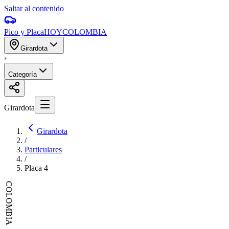
Saltar al contenido
Pico y Placa
HOY
COLOMBIA
Girardota
›
Categoría
Girardota
Girardota
/
Particulares
/
Placa
4
COLOMBIA