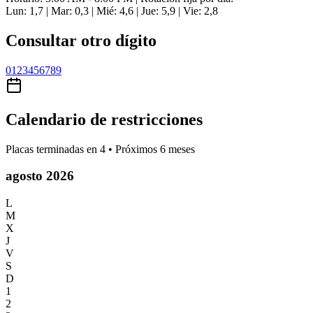
Lun: 1,7 | Mar: 0,3 | Mié: 4,6 | Jue: 5,9 | Vie: 2,8
Consultar otro dígito
0
1
2
3
4
5
6
7
8
9
Calendario de restricciones
Placas terminadas en
4
• Próximos 6 meses
agosto 2026
L
M
X
J
V
S
D
1
2