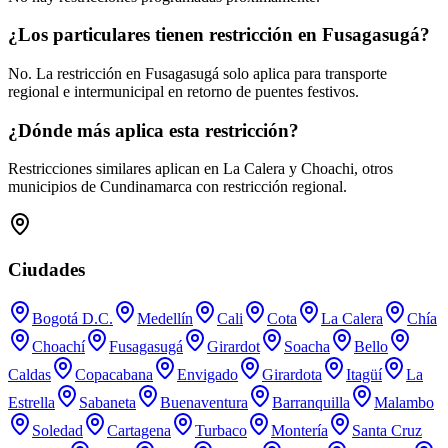
¿Los particulares tienen restricción en Fusagasugá?
No. La restricción en Fusagasugá solo aplica para transporte
regional e intermunicipal en retorno de puentes festivos.
¿Dónde más aplica esta restricción?
Restricciones similares aplican en La Calera y Choachi, otros
municipios de Cundinamarca con restricción regional.
Ciudades
Bogotá D.C.
Medellín
Cali
Cota
La Calera
Chía
Choachí
Fusagasugá
Girardot
Soacha
Bello
Caldas
Copacabana
Envigado
Girardota
Itagüí
La
Estrella
Sabaneta
Buenaventura
Barranquilla
Malambo
Soledad
Cartagena
Turbaco
Montería
Santa Cruz