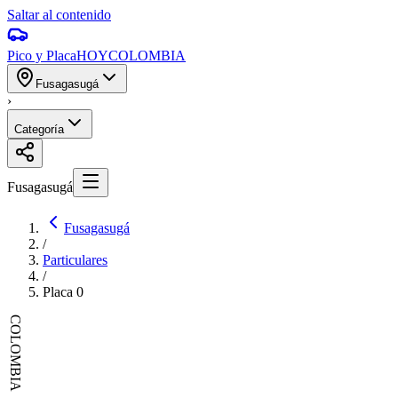
Saltar al contenido
Pico y Placa
HOY
COLOMBIA
Fusagasugá
›
Categoría
Fusagasugá
Fusagasugá
/
Particulares
/
Placa
0
COLOMBIA