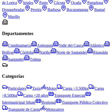
de Lorica
Ipiales
Pasto
Cúcuta
Ocaña
Pamplona
Dosquebradas
Pereira
Barbosa
Bucaramanga
Ibagué
Murillo
Departamentos
Cundinamarca
Antioquia
Valle del Cauca
Atlántico
Bolívar
Córdoba
Nariño
Norte de Santander
Risaralda
Santander
Tolima
Categorías
Particulares
Taxis
Motos
Carga >3.500kg
Carga
>8.500kg
Carga +20 años
Transporte Especial
Intermunicipal Sibaté
Regional
Transporte Público Colectivo
Transporte de Carga
Motocarros