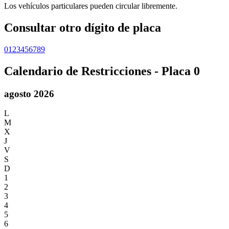
Los vehículos particulares pueden circular libremente.
Consultar otro dígito de placa
0
1
2
3
4
5
6
7
8
9
Calendario de Restricciones - Placa
0
agosto 2026
L
M
X
J
V
S
D
1
2
3
4
5
6