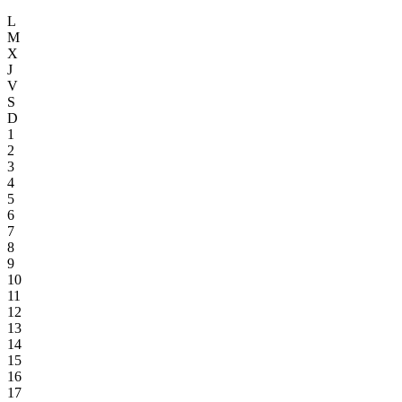
L
M
X
J
V
S
D
1
2
3
4
5
6
7
8
9
10
11
12
13
14
15
16
17