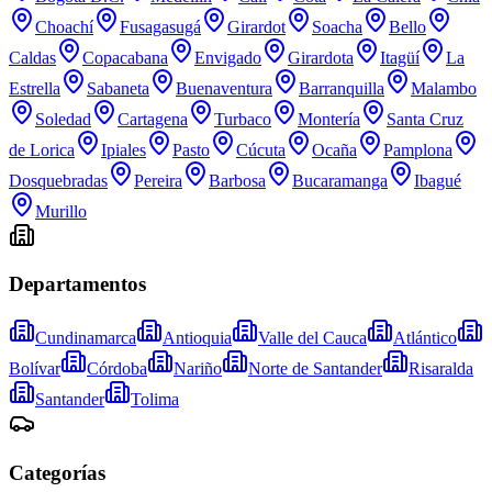
Choachí
Fusagasugá
Girardot
Soacha
Bello
Caldas
Copacabana
Envigado
Girardota
Itagüí
La
Estrella
Sabaneta
Buenaventura
Barranquilla
Malambo
Soledad
Cartagena
Turbaco
Montería
Santa Cruz
de Lorica
Ipiales
Pasto
Cúcuta
Ocaña
Pamplona
Dosquebradas
Pereira
Barbosa
Bucaramanga
Ibagué
Murillo
Departamentos
Cundinamarca
Antioquia
Valle del Cauca
Atlántico
Bolívar
Córdoba
Nariño
Norte de Santander
Risaralda
Santander
Tolima
Categorías