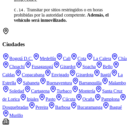
Transitar por sitios restringidos o en horas
C.14.
prohibidas por la autoridad competente.
Además, el
vehículo será inmovilizado.
Ciudades
Bogotá D.C.
Medellín
Cali
Cota
La Calera
Chía
Choachí
Fusagasugá
Girardot
Soacha
Bello
Caldas
Copacabana
Envigado
Girardota
Itagüí
La
Estrella
Sabaneta
Buenaventura
Barranquilla
Malambo
Soledad
Cartagena
Turbaco
Montería
Santa Cruz
de Lorica
Ipiales
Pasto
Cúcuta
Ocaña
Pamplona
Dosquebradas
Pereira
Barbosa
Bucaramanga
Ibagué
Murillo