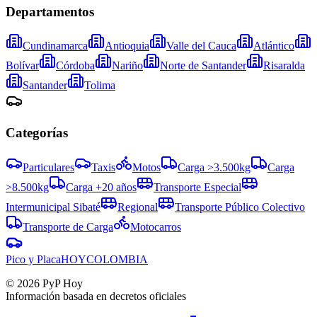
Departamentos
Cundinamarca
Antioquia
Valle del Cauca
Atlántico
Bolívar
Córdoba
Nariño
Norte de Santander
Risaralda
Santander
Tolima
Categorías
Particulares
Taxis
Motos
Carga >3.500kg
Carga
>8.500kg
Carga +20 años
Transporte Especial
Intermunicipal Sibaté
Regional
Transporte Público Colectivo
Transporte de Carga
Motocarros
Pico y Placa
HOY
COLOMBIA
©
2026
PyP Hoy
Información basada en decretos oficiales