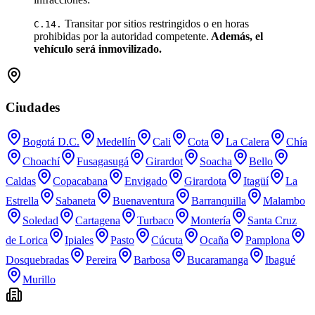
Transitar por sitios restringidos o en horas
C.14.
prohibidas por la autoridad competente.
Además, el
vehículo será inmovilizado.
Ciudades
Bogotá D.C.
Medellín
Cali
Cota
La Calera
Chía
Choachí
Fusagasugá
Girardot
Soacha
Bello
Caldas
Copacabana
Envigado
Girardota
Itagüí
La
Estrella
Sabaneta
Buenaventura
Barranquilla
Malambo
Soledad
Cartagena
Turbaco
Montería
Santa Cruz
de Lorica
Ipiales
Pasto
Cúcuta
Ocaña
Pamplona
Dosquebradas
Pereira
Barbosa
Bucaramanga
Ibagué
Murillo