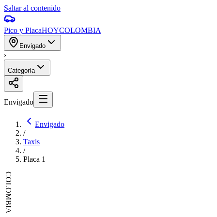
Saltar al contenido
Pico y Placa
HOY
COLOMBIA
Envigado
›
Categoría
Envigado
Envigado
/
Taxis
/
Placa
1
COLOMBIA