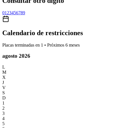
Consultar otro dígito
0
1
2
3
4
5
6
7
8
9
Calendario de restricciones
Placas terminadas en
1
• Próximos 6 meses
agosto 2026
L
M
X
J
V
S
D
1
2
3
4
5