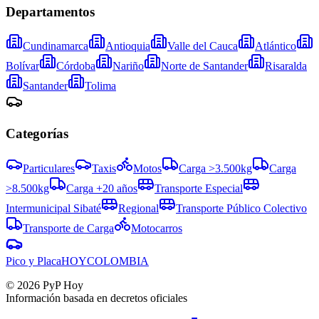
Departamentos
Cundinamarca
Antioquia
Valle del Cauca
Atlántico
Bolívar
Córdoba
Nariño
Norte de Santander
Risaralda
Santander
Tolima
Categorías
Particulares
Taxis
Motos
Carga >3.500kg
Carga
>8.500kg
Carga +20 años
Transporte Especial
Intermunicipal Sibaté
Regional
Transporte Público Colectivo
Transporte de Carga
Motocarros
Pico y Placa
HOY
COLOMBIA
©
2026
PyP Hoy
Información basada en decretos oficiales