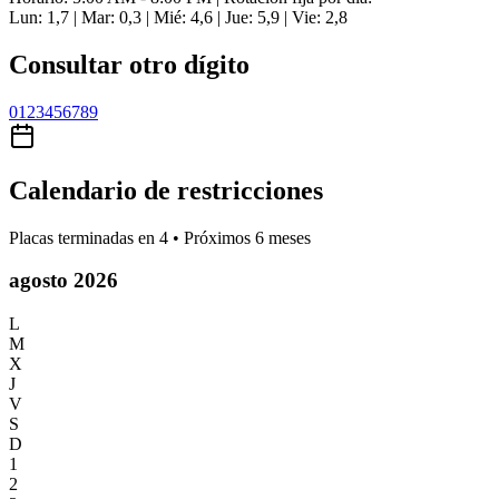
Lun: 1,7 | Mar: 0,3 | Mié: 4,6 | Jue: 5,9 | Vie: 2,8
Consultar otro dígito
0
1
2
3
4
5
6
7
8
9
Calendario de restricciones
Placas terminadas en
4
• Próximos 6 meses
agosto 2026
L
M
X
J
V
S
D
1
2