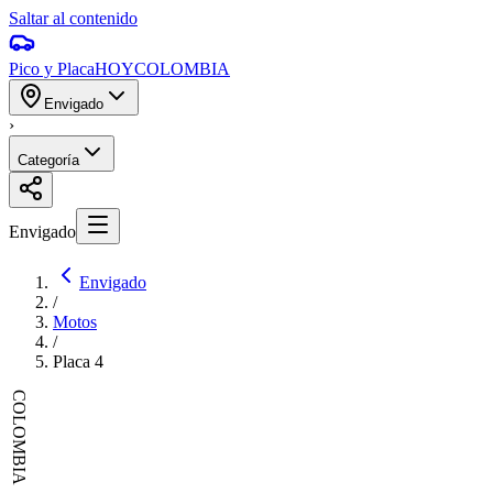
Saltar al contenido
Pico y Placa
HOY
COLOMBIA
Envigado
›
Categoría
Envigado
Envigado
/
Motos
/
Placa
4
COLOMBIA