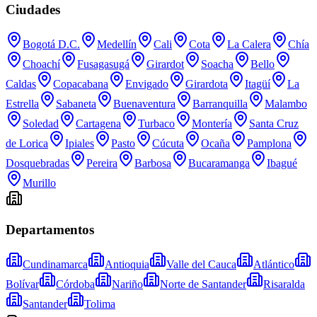
Ciudades
Bogotá D.C.
Medellín
Cali
Cota
La Calera
Chía
Choachí
Fusagasugá
Girardot
Soacha
Bello
Caldas
Copacabana
Envigado
Girardota
Itagüí
La
Estrella
Sabaneta
Buenaventura
Barranquilla
Malambo
Soledad
Cartagena
Turbaco
Montería
Santa Cruz
de Lorica
Ipiales
Pasto
Cúcuta
Ocaña
Pamplona
Dosquebradas
Pereira
Barbosa
Bucaramanga
Ibagué
Murillo
Departamentos
Cundinamarca
Antioquia
Valle del Cauca
Atlántico
Bolívar
Córdoba
Nariño
Norte de Santander
Risaralda
Santander
Tolima