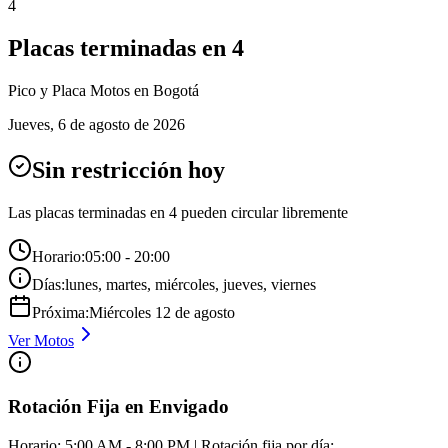
4
Placas terminadas en
4
Pico y Placa
Motos
en Bogotá
Jueves
,
6 de agosto de 2026
Sin restricción hoy
Las placas terminadas en
4
pueden circular libremente
Horario:
05:00 - 20:00
Días:
lunes, martes, miércoles, jueves, viernes
Próxima:
Miércoles
12
de
agosto
Ver
Motos
Rotación Fija en Envigado
Horario: 5:00 AM - 8:00 PM | Rotación fija por día: