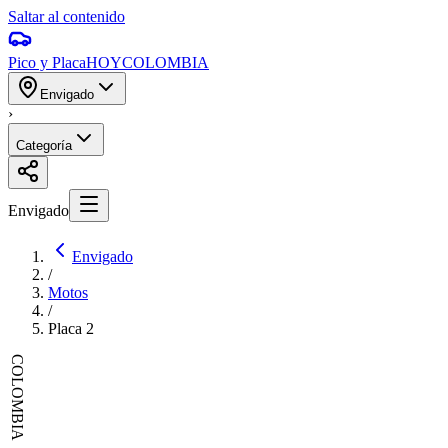
Saltar al contenido
Pico y Placa
HOY
COLOMBIA
Envigado
›
Categoría
Envigado
Envigado
/
Motos
/
Placa
2
COLOMBIA