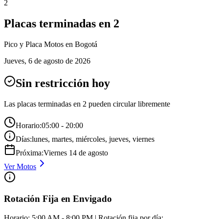
2
Placas terminadas en
2
Pico y Placa
Motos
en Bogotá
Jueves
,
6 de agosto de 2026
Sin restricción hoy
Las placas terminadas en
2
pueden circular libremente
Horario:
05:00 - 20:00
Días:
lunes, martes, miércoles, jueves, viernes
Próxima:
Viernes
14
de
agosto
Ver
Motos
Rotación Fija en Envigado
Horario: 5:00 AM - 8:00 PM | Rotación fija por día: