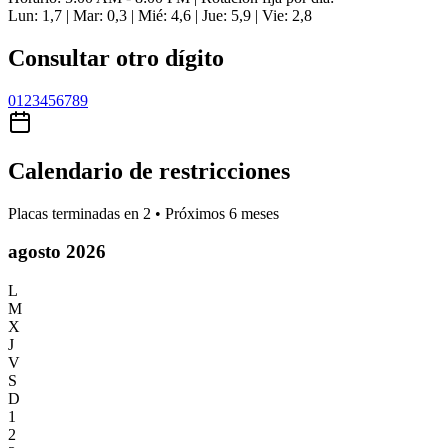
Lun: 1,7 | Mar: 0,3 | Mié: 4,6 | Jue: 5,9 | Vie: 2,8
Consultar otro dígito
0
1
2
3
4
5
6
7
8
9
Calendario de restricciones
Placas terminadas en
2
• Próximos 6 meses
agosto 2026
L
M
X
J
V
S
D
1
2