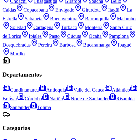
Choachí
Fusagasugá
Girardot
Soacha
Bello
Caldas
Copacabana
Envigado
Girardota
Itagüí
La
Estrella
Sabaneta
Buenaventura
Barranquilla
Malambo
Soledad
Cartagena
Turbaco
Montería
Santa Cruz
de Lorica
Ipiales
Pasto
Cúcuta
Ocaña
Pamplona
Dosquebradas
Pereira
Barbosa
Bucaramanga
Ibagué
Murillo
Departamentos
Cundinamarca
Antioquia
Valle del Cauca
Atlántico
Bolívar
Córdoba
Nariño
Norte de Santander
Risaralda
Santander
Tolima
Categorías