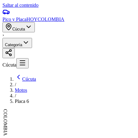
Saltar al contenido
Pico y Placa
HOY
COLOMBIA
Cúcuta
›
Categoría
Cúcuta
Cúcuta
/
Motos
/
Placa
6
COLOMBIA