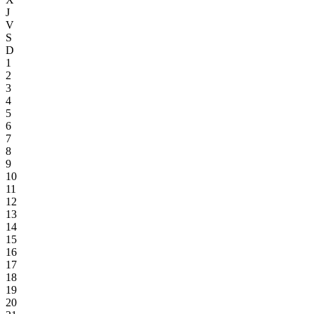
J
V
S
D
1
2
3
4
5
6
7
8
9
10
11
12
13
14
15
16
17
18
19
20