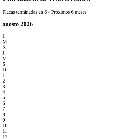
Placas terminadas en
6
• Próximos 6 meses
agosto 2026
L
M
X
J
V
S
D
1
2
3
4
5
6
7
8
9
10
11
12