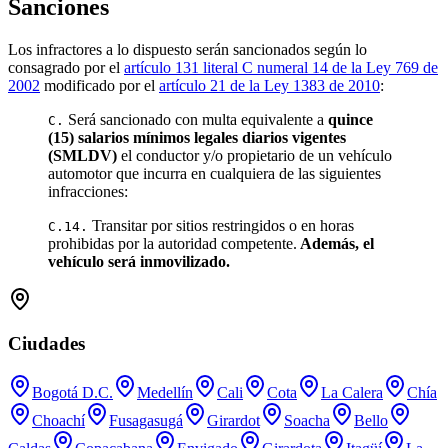
Sanciones
Los infractores a lo dispuesto serán sancionados según lo
consagrado por el
artículo 131 literal C numeral 14 de la Ley 769 de
2002
modificado por el
artículo 21 de la Ley 1383 de 2010
:
Será sancionado con multa equivalente a
quince
C.
(15) salarios mínimos legales diarios vigentes
(SMLDV)
el conductor y/o propietario de un vehículo
automotor que incurra en cualquiera de las siguientes
infracciones:
Transitar por sitios restringidos o en horas
C.14.
prohibidas por la autoridad competente.
Además, el
vehículo será inmovilizado.
Ciudades
Bogotá D.C.
Medellín
Cali
Cota
La Calera
Chía
Choachí
Fusagasugá
Girardot
Soacha
Bello