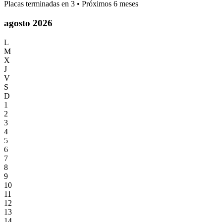
Placas terminadas en
3
• Próximos 6 meses
agosto 2026
L
M
X
J
V
S
D
1
2
3
4
5
6
7
8
9
10
11
12
13
14