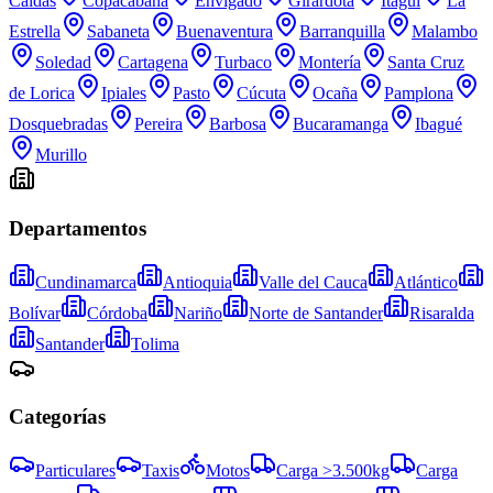
Caldas
Copacabana
Envigado
Girardota
Itagüí
La
Estrella
Sabaneta
Buenaventura
Barranquilla
Malambo
Soledad
Cartagena
Turbaco
Montería
Santa Cruz
de Lorica
Ipiales
Pasto
Cúcuta
Ocaña
Pamplona
Dosquebradas
Pereira
Barbosa
Bucaramanga
Ibagué
Murillo
Departamentos
Cundinamarca
Antioquia
Valle del Cauca
Atlántico
Bolívar
Córdoba
Nariño
Norte de Santander
Risaralda
Santander
Tolima
Categorías
Particulares
Taxis
Motos
Carga >3.500kg
Carga