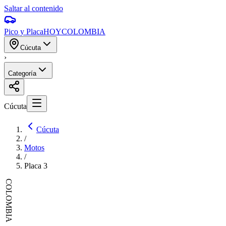
Saltar al contenido
Pico y Placa
HOY
COLOMBIA
Cúcuta
›
Categoría
Cúcuta
Cúcuta
/
Motos
/
Placa
3
COLOMBIA