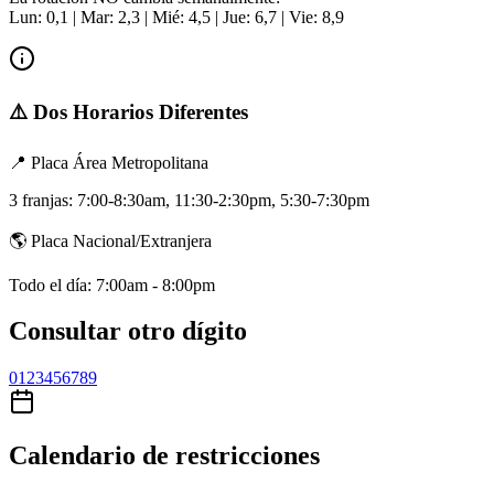
Lun: 0,1 | Mar: 2,3 | Mié: 4,5 | Jue: 6,7 | Vie: 8,9
⚠️ Dos Horarios Diferentes
📍 Placa Área Metropolitana
3 franjas: 7:00-8:30am, 11:30-2:30pm, 5:30-7:30pm
🌎 Placa Nacional/Extranjera
Todo el día: 7:00am - 8:00pm
Consultar otro dígito
0
1
2
3
4
5
6
7
8
9
Calendario de restricciones