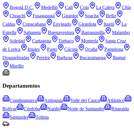
Bogotá D.C.
Medellín
Cali
Cota
La Calera
Chía
Choachí
Fusagasugá
Girardot
Soacha
Bello
Caldas
Copacabana
Envigado
Girardota
Itagüí
La
Estrella
Sabaneta
Buenaventura
Barranquilla
Malambo
Soledad
Cartagena
Turbaco
Montería
Santa Cruz
de Lorica
Ipiales
Pasto
Cúcuta
Ocaña
Pamplona
Dosquebradas
Pereira
Barbosa
Bucaramanga
Ibagué
Murillo
Departamentos
Cundinamarca
Antioquia
Valle del Cauca
Atlántico
Bolívar
Córdoba
Nariño
Norte de Santander
Risaralda
Santander
Tolima