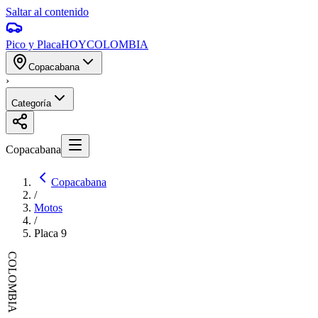
Saltar al contenido
Pico y Placa
HOY
COLOMBIA
Copacabana
›
Categoría
Copacabana
Copacabana
/
Motos
/
Placa
9
COLOMBIA