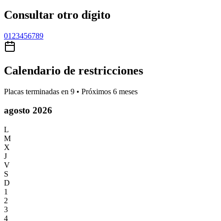
Consultar otro dígito
0
1
2
3
4
5
6
7
8
9
Calendario de restricciones
Placas terminadas en
9
• Próximos 6 meses
agosto 2026
L
M
X
J
V
S
D
1
2
3
4