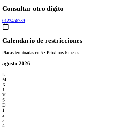
Consultar otro dígito
0
1
2
3
4
5
6
7
8
9
Calendario de restricciones
Placas terminadas en
5
• Próximos 6 meses
agosto 2026
L
M
X
J
V
S
D
1
2
3
4