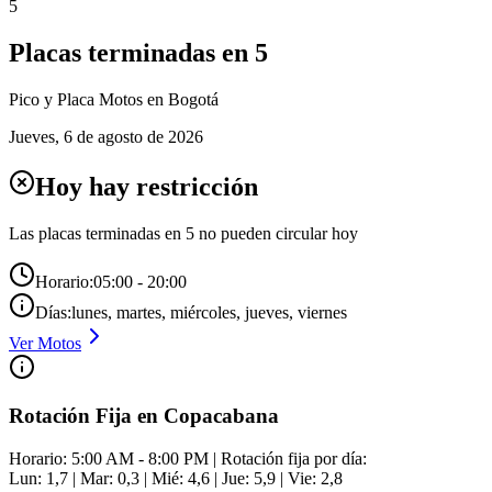
5
Placas terminadas en
5
Pico y Placa
Motos
en Bogotá
Jueves
,
6 de agosto de 2026
Hoy hay restricción
Las placas terminadas en
5
no pueden circular hoy
Horario:
05:00 - 20:00
Días:
lunes, martes, miércoles, jueves, viernes
Ver
Motos
Rotación Fija en Copacabana
Horario: 5:00 AM - 8:00 PM | Rotación fija por día:
Lun: 1,7 | Mar: 0,3 | Mié: 4,6 | Jue: 5,9 | Vie: 2,8