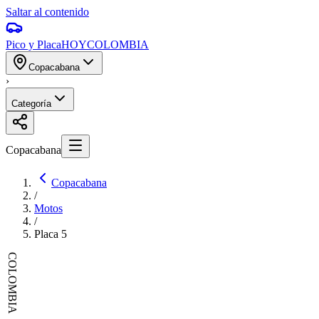
Saltar al contenido
Pico y Placa
HOY
COLOMBIA
Copacabana
›
Categoría
Copacabana
Copacabana
/
Motos
/
Placa
5
COLOMBIA