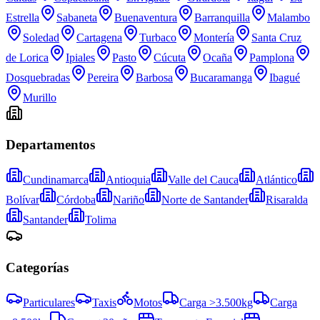
Estrella
Sabaneta
Buenaventura
Barranquilla
Malambo
Soledad
Cartagena
Turbaco
Montería
Santa Cruz
de Lorica
Ipiales
Pasto
Cúcuta
Ocaña
Pamplona
Dosquebradas
Pereira
Barbosa
Bucaramanga
Ibagué
Murillo
Departamentos
Cundinamarca
Antioquia
Valle del Cauca
Atlántico
Bolívar
Córdoba
Nariño
Norte de Santander
Risaralda
Santander
Tolima
Categorías
Particulares
Taxis
Motos
Carga >3.500kg
Carga