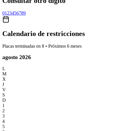
Consultar otro dígito
0
1
2
3
4
5
6
7
8
9
Calendario de restricciones
Placas terminadas en
8
• Próximos 6 meses
agosto 2026
L
M
X
J
V
S
D
1
2
3
4
5