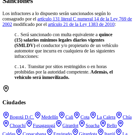
Sanciones
Los infractores a lo dispuesto serán sancionados según lo
consagrado por el
artículo 131 literal C numeral 14 de la Ley 769 de
2002
modificado por el
artículo 21 de la Ley 1383 de 2010
:
Será sancionado con multa equivalente a
quince
C.
(15) salarios mínimos legales diarios vigentes
(SMLDV)
el conductor y/o propietario de un vehículo
automotor que incurra en cualquiera de las siguientes
infracciones:
Transitar por sitios restringidos o en horas
C.14.
prohibidas por la autoridad competente.
Además, el
vehículo será inmovilizado.
Ciudades
Bogotá D.C.
Medellín
Cali
Cota
La Calera
Chía
Choachí
Fusagasugá
Girardot
Soacha
Bello
Caldas
Copacabana
Envigado
Girardota
Itagüí
La