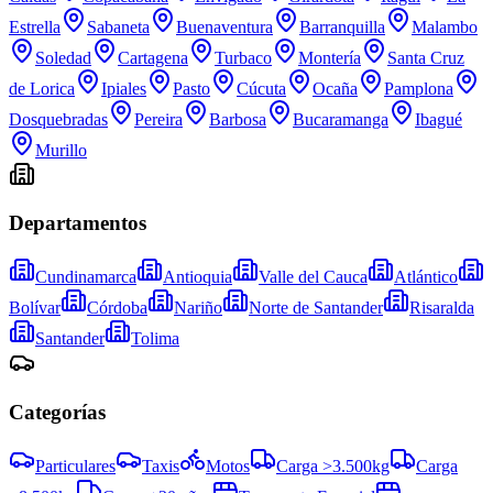
Estrella
Sabaneta
Buenaventura
Barranquilla
Malambo
Soledad
Cartagena
Turbaco
Montería
Santa Cruz
de Lorica
Ipiales
Pasto
Cúcuta
Ocaña
Pamplona
Dosquebradas
Pereira
Barbosa
Bucaramanga
Ibagué
Murillo
Departamentos
Cundinamarca
Antioquia
Valle del Cauca
Atlántico
Bolívar
Córdoba
Nariño
Norte de Santander
Risaralda
Santander
Tolima
Categorías
Particulares
Taxis
Motos
Carga >3.500kg
Carga