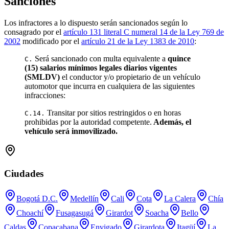
Sanciones
Los infractores a lo dispuesto serán sancionados según lo
consagrado por el
artículo 131 literal C numeral 14 de la Ley 769 de
2002
modificado por el
artículo 21 de la Ley 1383 de 2010
:
Será sancionado con multa equivalente a
quince
C.
(15) salarios mínimos legales diarios vigentes
(SMLDV)
el conductor y/o propietario de un vehículo
automotor que incurra en cualquiera de las siguientes
infracciones:
Transitar por sitios restringidos o en horas
C.14.
prohibidas por la autoridad competente.
Además, el
vehículo será inmovilizado.
Ciudades
Bogotá D.C.
Medellín
Cali
Cota
La Calera
Chía
Choachí
Fusagasugá
Girardot
Soacha
Bello
Caldas
Copacabana
Envigado
Girardota
Itagüí
La