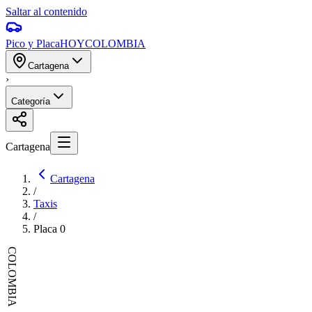
Saltar al contenido
Pico y Placa
HOY
COLOMBIA
Cartagena
›
Categoría
Cartagena
Cartagena
/
Taxis
/
Placa
0
COLOMBIA