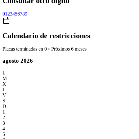
Consultar otro dígito
0
1
2
3
4
5
6
7
8
9
Calendario de restricciones
Placas terminadas en
0
• Próximos 6 meses
agosto 2026
L
M
X
J
V
S
D
1
2
3
4
5