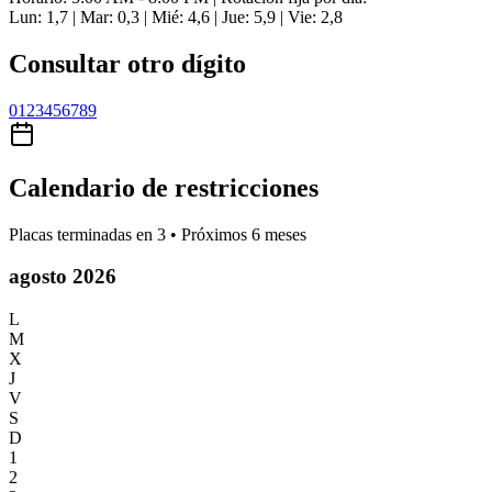
Lun: 1,7 | Mar: 0,3 | Mié: 4,6 | Jue: 5,9 | Vie: 2,8
Consultar otro dígito
0
1
2
3
4
5
6
7
8
9
Calendario de restricciones
Placas terminadas en
3
• Próximos 6 meses
agosto 2026
L
M
X
J
V
S
D
1
2