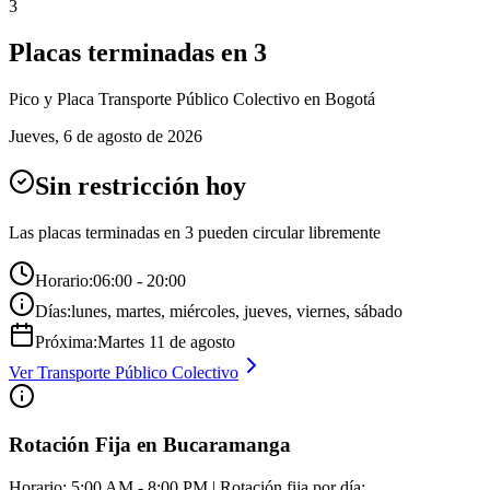
3
Placas terminadas en
3
Pico y Placa
Transporte Público Colectivo
en Bogotá
Jueves
,
6 de agosto de 2026
Sin restricción hoy
Las placas terminadas en
3
pueden circular libremente
Horario:
06:00 - 20:00
Días:
lunes, martes, miércoles, jueves, viernes, sábado
Próxima:
Martes
11
de
agosto
Ver
Transporte Público Colectivo
Rotación Fija en Bucaramanga
Horario: 5:00 AM - 8:00 PM | Rotación fija por día: