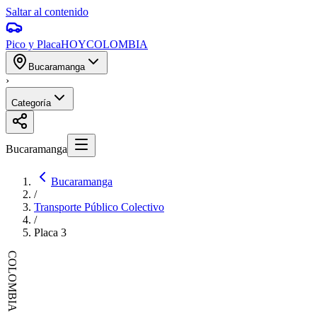
Saltar al contenido
Pico y Placa
HOY
COLOMBIA
Bucaramanga
›
Categoría
Bucaramanga
Bucaramanga
/
Transporte Público Colectivo
/
Placa
3
COLOMBIA