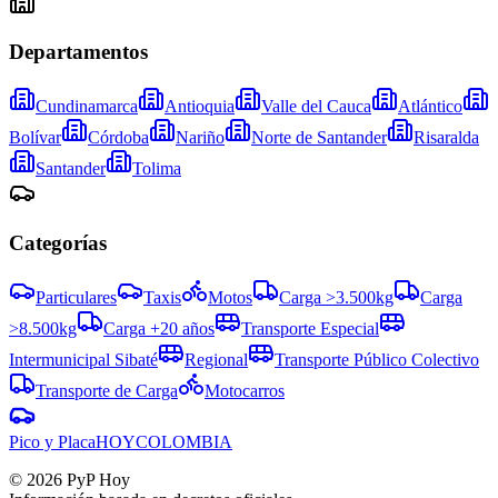
Departamentos
Cundinamarca
Antioquia
Valle del Cauca
Atlántico
Bolívar
Córdoba
Nariño
Norte de Santander
Risaralda
Santander
Tolima
Categorías
Particulares
Taxis
Motos
Carga >3.500kg
Carga
>8.500kg
Carga +20 años
Transporte Especial
Intermunicipal Sibaté
Regional
Transporte Público Colectivo
Transporte de Carga
Motocarros
Pico y Placa
HOY
COLOMBIA
©
2026
PyP Hoy