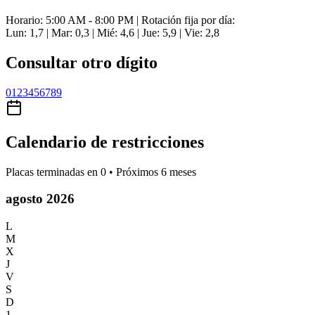
Horario: 5:00 AM - 8:00 PM | Rotación fija por día:
Lun: 1,7 | Mar: 0,3 | Mié: 4,6 | Jue: 5,9 | Vie: 2,8
Consultar otro dígito
0
1
2
3
4
5
6
7
8
9
Calendario de restricciones
Placas terminadas en
0
• Próximos 6 meses
agosto 2026
L
M
X
J
V
S
D
1