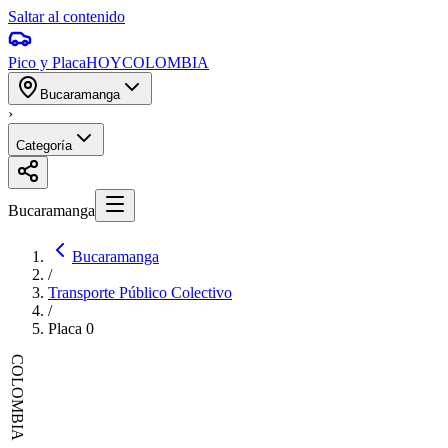
Saltar al contenido
Pico y Placa
HOY
COLOMBIA
Bucaramanga
›
Categoría
Bucaramanga
Bucaramanga
/
Transporte Público Colectivo
/
Placa
0
COLOMBIA