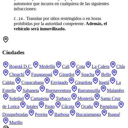
automotor que incurra en cualquiera de las siguientes
infracciones:
Transitar por sitios restringidos o en horas
C.14.
prohibidas por la autoridad competente.
Además, el
vehículo será inmovilizado.
Ciudades
Bogotá D.C.
Medellín
Cali
Cota
La Calera
Chía
Choachí
Fusagasugá
Girardot
Soacha
Bello
Caldas
Copacabana
Envigado
Girardota
Itagüí
La
Estrella
Sabaneta
Buenaventura
Barranquilla
Malambo
Soledad
Cartagena
Turbaco
Montería
Santa Cruz
de Lorica
Ipiales
Pasto
Cúcuta
Ocaña
Pamplona
Dosquebradas
Pereira
Barbosa
Bucaramanga
Ibagué
Murillo