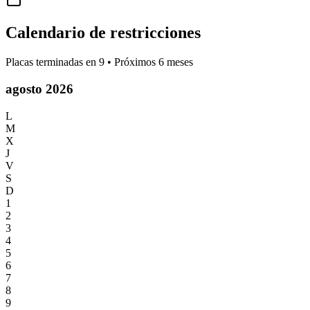
Calendario de restricciones
Placas terminadas en
9
• Próximos 6 meses
agosto 2026
L
M
X
J
V
S
D
1
2
3
4
5
6
7
8
9