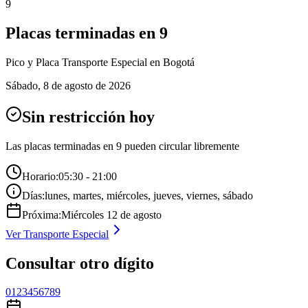
9
Placas terminadas en
9
Pico y Placa
Transporte Especial
en Bogotá
Sábado
,
8 de agosto de 2026
Sin restricción hoy
Las placas terminadas en
9
pueden circular libremente
Horario:
05:30 - 21:00
Días:
lunes, martes, miércoles, jueves, viernes, sábado
Próxima:
Miércoles
12
de
agosto
Ver
Transporte Especial
Consultar otro dígito
0
1
2
3
4
5
6
7
8
9