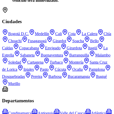
vehículo será inmovilizado.
Ciudades
Bogotá D.C.
Medellín
Cali
Cota
La Calera
Chía
Choachí
Fusagasugá
Girardot
Soacha
Bello
Caldas
Copacabana
Envigado
Girardota
Itagüí
La
Estrella
Sabaneta
Buenaventura
Barranquilla
Malambo
Soledad
Cartagena
Turbaco
Montería
Santa Cruz
de Lorica
Ipiales
Pasto
Cúcuta
Ocaña
Pamplona
Dosquebradas
Pereira
Barbosa
Bucaramanga
Ibagué
Murillo
Departamentos
Cundinamarca
Antioquia
Valle del Cauca
Atlántico