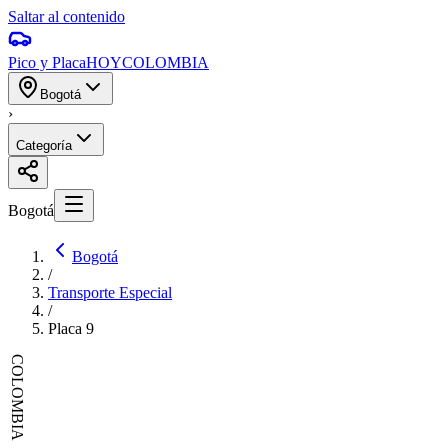
Saltar al contenido
Pico y Placa
HOY
COLOMBIA
Bogotá
›
Categoría
Bogotá
Bogotá
/
Transporte Especial
/
Placa
9
COLOMBIA