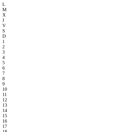
L
M
X
J
V
S
D
1
2
3
4
5
6
7
8
9
10
11
12
13
14
15
16
17
18