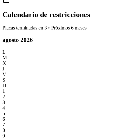
Calendario de restricciones
Placas terminadas en
3
• Próximos 6 meses
agosto 2026
L
M
X
J
V
S
D
1
2
3
4
5
6
7
8
9