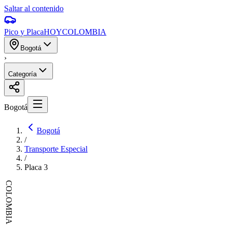
Saltar al contenido
Pico y Placa
HOY
COLOMBIA
Bogotá
›
Categoría
Bogotá
Bogotá
/
Transporte Especial
/
Placa
3
COLOMBIA