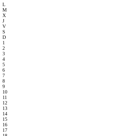
L
M
X
J
V
S
D
1
2
3
4
5
6
7
8
9
10
11
12
13
14
15
16
17
18