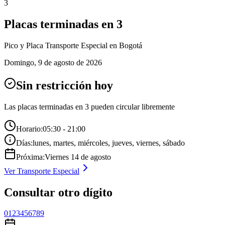
3
Placas terminadas en
3
Pico y Placa
Transporte Especial
en Bogotá
Domingo
,
9 de agosto de 2026
Sin restricción hoy
Las placas terminadas en
3
pueden circular libremente
Horario:
05:30 - 21:00
Días:
lunes, martes, miércoles, jueves, viernes, sábado
Próxima:
Viernes
14
de
agosto
Ver
Transporte Especial
Consultar otro dígito
0
1
2
3
4
5
6
7
8
9