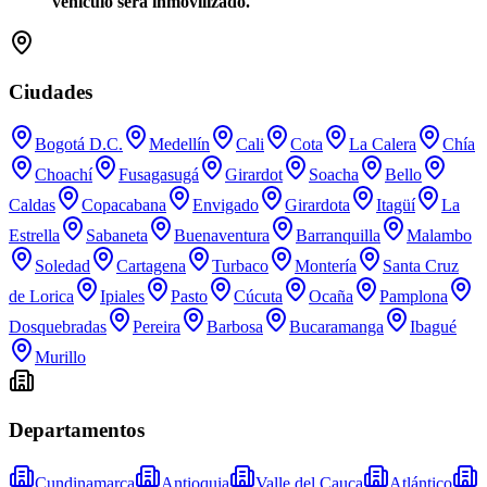
vehículo será inmovilizado.
Ciudades
Bogotá D.C.
Medellín
Cali
Cota
La Calera
Chía
Choachí
Fusagasugá
Girardot
Soacha
Bello
Caldas
Copacabana
Envigado
Girardota
Itagüí
La
Estrella
Sabaneta
Buenaventura
Barranquilla
Malambo
Soledad
Cartagena
Turbaco
Montería
Santa Cruz
de Lorica
Ipiales
Pasto
Cúcuta
Ocaña
Pamplona
Dosquebradas
Pereira
Barbosa
Bucaramanga
Ibagué
Murillo
Departamentos
Cundinamarca
Antioquia
Valle del Cauca
Atlántico