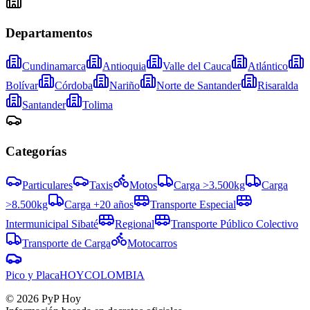
Departamentos
Cundinamarca
Antioquia
Valle del Cauca
Atlántico
Bolívar
Córdoba
Nariño
Norte de Santander
Risaralda
Santander
Tolima
Categorías
Particulares
Taxis
Motos
Carga >3.500kg
Carga
>8.500kg
Carga +20 años
Transporte Especial
Intermunicipal Sibaté
Regional
Transporte Público Colectivo
Transporte de Carga
Motocarros
Pico y Placa
HOY
COLOMBIA
©
2026
PyP Hoy