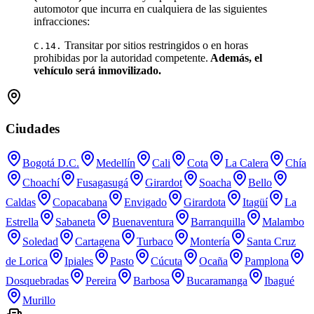
automotor que incurra en cualquiera de las siguientes
infracciones:
Transitar por sitios restringidos o en horas
C.14.
prohibidas por la autoridad competente.
Además, el
vehículo será inmovilizado.
Ciudades
Bogotá D.C.
Medellín
Cali
Cota
La Calera
Chía
Choachí
Fusagasugá
Girardot
Soacha
Bello
Caldas
Copacabana
Envigado
Girardota
Itagüí
La
Estrella
Sabaneta
Buenaventura
Barranquilla
Malambo
Soledad
Cartagena
Turbaco
Montería
Santa Cruz
de Lorica
Ipiales
Pasto
Cúcuta
Ocaña
Pamplona
Dosquebradas
Pereira
Barbosa
Bucaramanga
Ibagué
Murillo