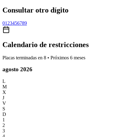
Consultar otro dígito
0
1
2
3
4
5
6
7
8
9
Calendario de restricciones
Placas terminadas en
8
• Próximos 6 meses
agosto 2026
L
M
X
J
V
S
D
1
2
3
4