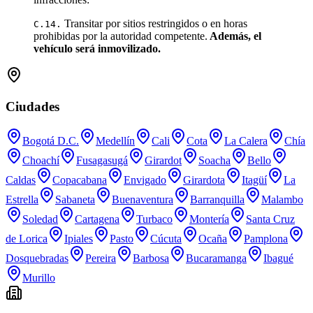
Transitar por sitios restringidos o en horas
C.14.
prohibidas por la autoridad competente.
Además, el
vehículo será inmovilizado.
Ciudades
Bogotá D.C.
Medellín
Cali
Cota
La Calera
Chía
Choachí
Fusagasugá
Girardot
Soacha
Bello
Caldas
Copacabana
Envigado
Girardota
Itagüí
La
Estrella
Sabaneta
Buenaventura
Barranquilla
Malambo
Soledad
Cartagena
Turbaco
Montería
Santa Cruz
de Lorica
Ipiales
Pasto
Cúcuta
Ocaña
Pamplona
Dosquebradas
Pereira
Barbosa
Bucaramanga
Ibagué
Murillo