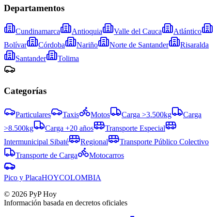
Departamentos
Cundinamarca
Antioquia
Valle del Cauca
Atlántico
Bolívar
Córdoba
Nariño
Norte de Santander
Risaralda
Santander
Tolima
Categorías
Particulares
Taxis
Motos
Carga >3.500kg
Carga
>8.500kg
Carga +20 años
Transporte Especial
Intermunicipal Sibaté
Regional
Transporte Público Colectivo
Transporte de Carga
Motocarros
Pico y Placa
HOY
COLOMBIA
©
2026
PyP Hoy
Información basada en decretos oficiales