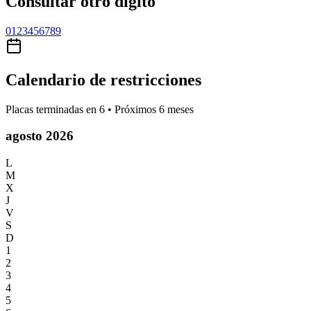
Consultar otro dígito
0
1
2
3
4
5
6
7
8
9
Calendario de restricciones
Placas terminadas en
6
• Próximos 6 meses
agosto 2026
L
M
X
J
V
S
D
1
2
3
4
5