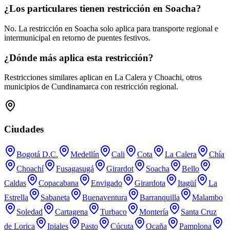
¿Los particulares tienen restricción en Soacha?
No. La restricción en Soacha solo aplica para transporte regional e
intermunicipal en retorno de puentes festivos.
¿Dónde más aplica esta restricción?
Restricciones similares aplican en La Calera y Choachi, otros
municipios de Cundinamarca con restricción regional.
Ciudades
Bogotá D.C.
Medellín
Cali
Cota
La Calera
Chía
Choachí
Fusagasugá
Girardot
Soacha
Bello
Caldas
Copacabana
Envigado
Girardota
Itagüí
La
Estrella
Sabaneta
Buenaventura
Barranquilla
Malambo
Soledad
Cartagena
Turbaco
Montería
Santa Cruz
de Lorica
Ipiales
Pasto
Cúcuta
Ocaña
Pamplona