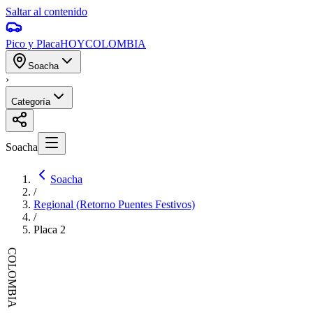
Saltar al contenido
Pico y Placa
HOY
COLOMBIA
Soacha
›
Categoría
Soacha
Soacha
/
Regional (Retorno Puentes Festivos)
/
Placa
2
COLOMBIA