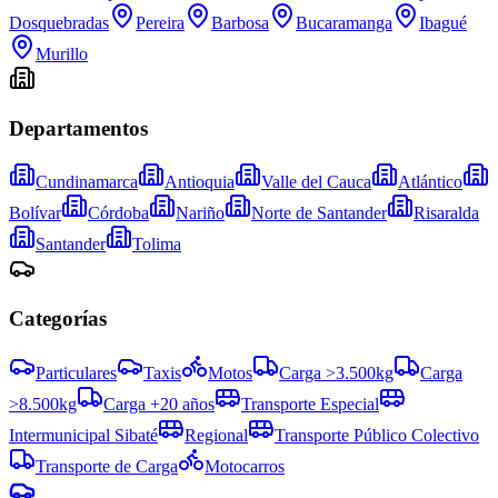
Dosquebradas
Pereira
Barbosa
Bucaramanga
Ibagué
Murillo
Departamentos
Cundinamarca
Antioquia
Valle del Cauca
Atlántico
Bolívar
Córdoba
Nariño
Norte de Santander
Risaralda
Santander
Tolima
Categorías
Particulares
Taxis
Motos
Carga >3.500kg
Carga
>8.500kg
Carga +20 años
Transporte Especial
Intermunicipal Sibaté
Regional
Transporte Público Colectivo
Transporte de Carga
Motocarros