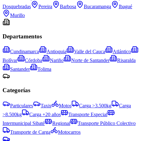
Dosquebradas
Pereira
Barbosa
Bucaramanga
Ibagué
Murillo
Departamentos
Cundinamarca
Antioquia
Valle del Cauca
Atlántico
Bolívar
Córdoba
Nariño
Norte de Santander
Risaralda
Santander
Tolima
Categorías
Particulares
Taxis
Motos
Carga >3.500kg
Carga
>8.500kg
Carga +20 años
Transporte Especial
Intermunicipal Sibaté
Regional
Transporte Público Colectivo
Transporte de Carga
Motocarros