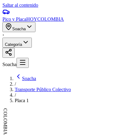
Saltar al contenido
Pico y Placa
HOY
COLOMBIA
Soacha
›
Categoría
Soacha
Soacha
/
Transporte Público Colectivo
/
Placa
1
COLOMBIA