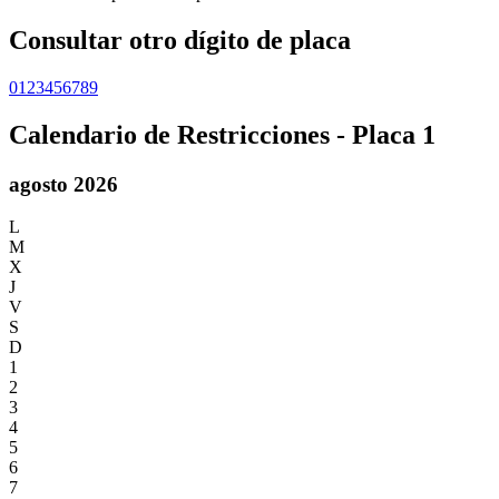
Consultar otro dígito de placa
0
1
2
3
4
5
6
7
8
9
Calendario de Restricciones - Placa
1
agosto 2026
L
M
X
J
V
S
D
1
2
3
4
5
6
7